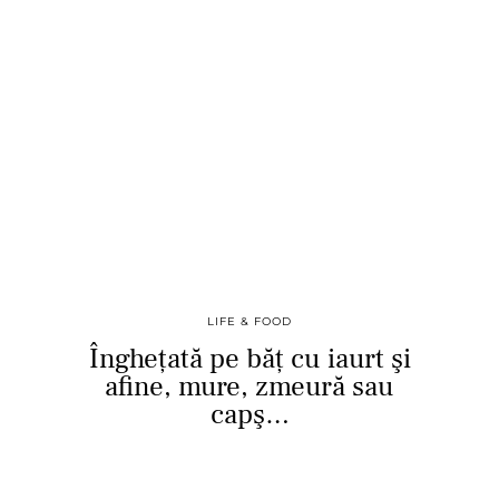
LIFE & FOOD
Înghețată pe băț cu iaurt şi
afine, mure, zmeură sau
capş…