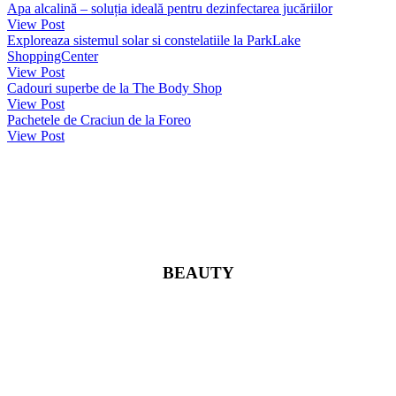
Apa alcalină – soluția ideală pentru dezinfectarea jucăriilor
View Post
Exploreaza sistemul solar si constelatiile la ParkLake
ShoppingCenter
View Post
Cadouri superbe de la The Body Shop
View Post
Pachetele de Craciun de la Foreo
View Post
BEAUTY