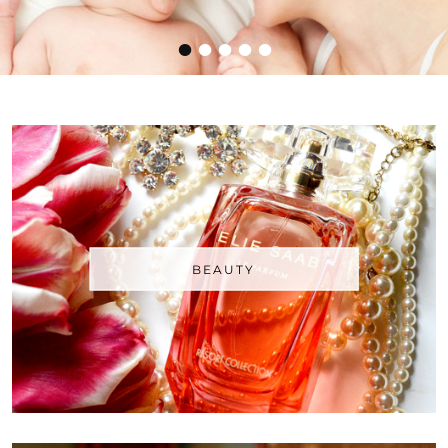
•
•
•
•
•
BEAUTY