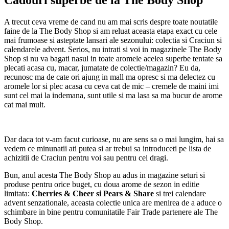
A trecut ceva vreme de cand nu am mai scris despre toate noutatile
faine de la The Body Shop si am reluat aceasta etapa exact cu cele
mai frumoase si asteptate lansari ale sezonului: colectia si Craciun si
calendarele advent. Serios, nu intrati si voi in magazinele The Body
Shop si nu va bagati nasul in toate aromele acelea superbe tentate sa
plecati acasa cu, macar, jumatate de colectie/magazin? Eu da,
recunosc ma de cate ori ajung in mall ma opresc si ma delectez cu
aromele lor si plec acasa cu ceva cat de mic – cremele de maini imi
sunt cel mai la indemana, sunt utile si ma lasa sa ma bucur de arome
cat mai mult.
Dar daca tot v-am facut curioase, nu are sens sa o mai lungim, hai sa
vedem ce minunatii ati putea si ar trebui sa introduceti pe lista de
achizitii de Craciun pentru voi sau pentru cei dragi.
Bun, anul acesta The Body Shop au adus in magazine seturi si
produse pentru orice buget, cu doua arome de sezon in editie
limitata:
Cherries & Cheer si Pears & Share
si trei calendare
advent senzationale, aceasta colectie unica are menirea de a aduce o
schimbare in bine pentru comunitatile Fair Trade partenere ale The
Body Shop.