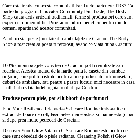
Care este treaba cu aceste comunitati Far Trade partenere TBS? Ca
parte din programul inovator Community Fair Trade, The Body
Shop cauta activ artizani traditionali, ferme si producatori care sunt
experti in domeniul lor. Programul aduce beneficii pentru mii de
oameni apartinand acestor comunitati.
Anul acesta, peste jumatate din ambalajele de Craciun The Body
Shop a fost creat sa poata fi refolosit, avand ‘o viata dupa Craciun’.
100% din ambalajele colectiei de Craciun pot fi reutilizate sau
reciclate. Acestea includ de la hartie pana la casete din bumbac
organic, care pot fi pastrate pentru a tine produse de infrumusetare,
cuburi de ambalare, sau pentru a pastra lucruri mici necesare in casa
– oferind o viata indelungata, mult dupa Craciun.
Produse pentru piele, par si iubitorii de parfumuri
Find Your Resilience Edelweiss Skincare Routine imbogatit cu
extract de floare de colt, lasa pielea mai elastica si mai neteda (chiar
si dupa prea multe petreceri de Craciun).
Discover Your Glow Vitamin C Skincare Routine este pentru cei
care sunt obsedati de o piele radianta. Cleansing Polish si Glow