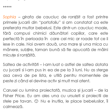
*****
Sophia
– girafa de cauciuc de ronțăit a fost printre
primele jucarii din “portofoliu” si am constatat ca este
preferata multor bebelusi. Este dintr-un cauciuc moale,
fără compusi chimici dăunători copiilor, care este
perfectă în perioada în care cel mic ar roade tot ce ii
iese in cale. Noi avem două, una mare și una mica cu
mânere, subțire, taman bună să fie apucată de mâini
micuțe si ronțăită.
Saltea de activităti – i-am luat o astfel de saltea dotata
cu jucarii si l-am pus in ea de pe la 3 luni. Nu as sterge
asa ceva de pe lista, e utilă pentru momentele de
peste zi când el devine activ și mult mai atent.
Carusel cu lumina proiectată, muzica și jucarii – de la
Fisher Price. Eu am ales una cu ursuleti si proiectii de
stele pe tavan. 🙂 Nu e inutila, le place bebelusilor, îi
calmează.