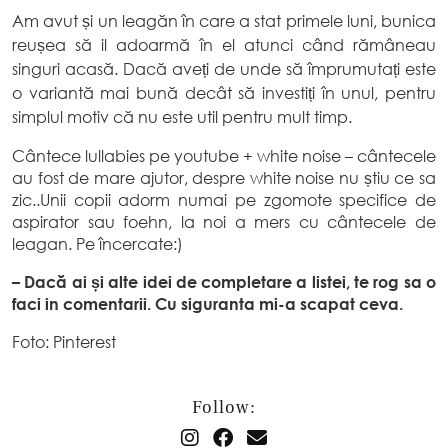
Am avut și un leagăn în care a stat primele luni, bunica
reușea să il adoarmă în el atunci când rămâneau
singuri acasă. Dacă aveți de unde să împrumutați este
o variantă mai bună decât să investiți în unul, pentru
simplul motiv că nu este util pentru mult timp.
Cântece lullabies pe youtube + white noise – cântecele
au fost de mare ajutor, despre white noise nu știu ce sa
zic..Unii copii adorm numai pe zgomote specifice de
aspirator sau foehn, la noi a mers cu cântecele de
leagan. Pe încercate:)
– Dacă ai și alte idei de completare a listei, te rog sa o
faci in comentarii. Cu siguranta mi-a scapat ceva.
Foto: Pinterest
Follow: