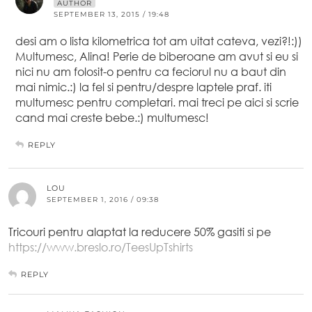
AUTHOR
SEPTEMBER 13, 2015 / 19:48
desi am o lista kilometrica tot am uitat cateva, vezi?!:))
Multumesc, Alina! Perie de biberoane am avut si eu si
nici nu am folosit-o pentru ca feciorul nu a baut din
mai nimic.:) la fel si pentru/despre laptele praf. iti
multumesc pentru completari. mai treci pe aici si scrie
cand mai creste bebe.:) multumesc!
REPLY
LOU
SEPTEMBER 1, 2016 / 09:38
Tricouri pentru alaptat la reducere 50% gasiti si pe
https://www.breslo.ro/TeesUpTshirts
REPLY