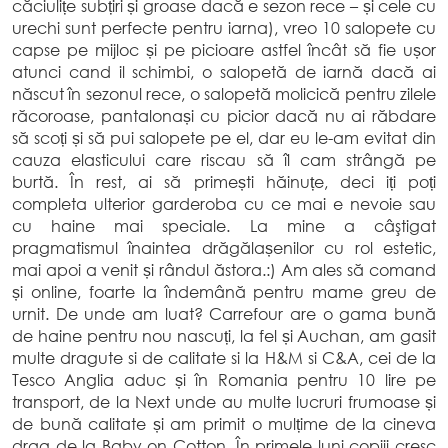
căciulițe subțiri și groase dacă e sezon rece – și cele cu
urechi sunt perfecte pentru iarna), vreo 10 salopete cu
capse pe mijloc și pe picioare astfel încât să fie ușor
atunci cand il schimbi, o salopetă de iarnă dacă ai
născut în sezonul rece, o salopetă molicică pentru zilele
răcoroase, pantalonași cu picior dacă nu ai răbdare
să scoți și să pui salopete pe el, dar eu le-am evitat din
cauza elasticului care riscau să îl cam strângă pe
burtă. În rest, ai să primești hăinuțe, deci iți poți
completa ulterior garderoba cu ce mai e nevoie sau
cu haine mai speciale. La mine a câştigat
pragmatismul înaintea drăgălașenilor cu rol estetic,
mai apoi a venit și rândul ăstora.:) Am ales să comand
și online, foarte la îndemână pentru mame greu de
urnit. De unde am luat? Carrefour are o gama bună
de haine pentru nou nascuți, la fel și Auchan, am gasit
multe dragute si de calitate si la H&M si C&A, cei de la
Tesco Anglia aduc și în Romania pentru 10 lire pe
transport, de la Next unde au multe lucruri frumoase și
de bună calitate și am primit o mulțime de la cineva
drag de la Baby on Cotton. În primele luni copiii cresc