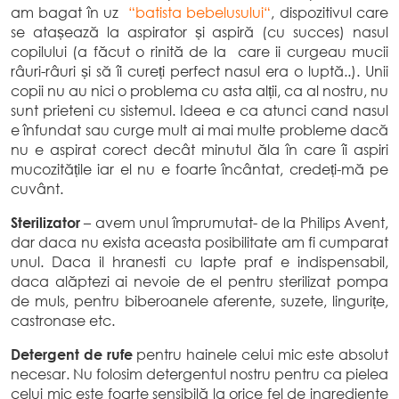
am bagat în uz
“
batista bebelusului
“
, dispozitivul care
se atașează la aspirator și aspiră (cu succes) nasul
copilului (a făcut o rinită de la care ii curgeau mucii
râuri-râuri și să îi cureți perfect nasul era o luptă..). Unii
copii nu au nici o problema cu asta alții, ca al nostru, nu
sunt prieteni cu sistemul. Ideea e ca atunci cand nasul
e înfundat sau curge mult ai mai multe probleme dacă
nu e aspirat corect decât minutul ăla în care îi aspiri
mucozitățile iar el nu e foarte încântat, credeți-mă pe
cuvânt.
Sterilizator
– avem unul împrumutat- de la Philips Avent,
dar daca nu exista aceasta posibilitate am fi cumparat
unul. Daca il hranesti cu lapte praf e indispensabil,
daca alăptezi ai nevoie de el pentru sterilizat pompa
de muls, pentru biberoanele aferente, suzete, lingurițe,
castronase etc.
Detergent de rufe
pentru hainele celui mic este absolut
necesar. Nu folosim detergentul nostru pentru ca pielea
celui mic este foarte sensibilă la orice fel de ingrediente