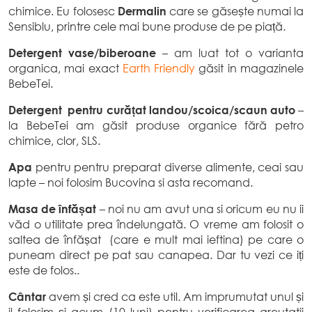
chimice. Eu folosesc
Dermalin
care se găsește numai la
Sensiblu, printre cele mai bune produse de pe piață.
Detergent vase/biberoane
– am luat tot o varianta
organica, mai exact
Earth Friendly
găsit in magazinele
BebeTei.
Detergent pentru curățat landou/scoica/scaun auto
–
la BebeTei am găsit produse organice fără petro
chimice, clor, SLS.
Apa
pentru pentru preparat diverse alimente, ceai sau
lapte – noi folosim Bucovina si asta recomand.
Masa de înfășat
– noi nu am avut una si oricum eu nu ii
văd o utilitate prea îndelungată. O vreme am folosit o
saltea de înfășat (care e mult mai ieftina) pe care o
puneam direct pe pat sau canapea. Dar tu vezi ce iți
este de folos..
Cântar
avem și cred ca este util. Am imprumutat unul și