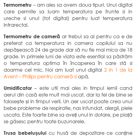
Termometru
– am ales sa avem doua tipuri. Unul digital
care permite sa luam temperatura pe frunte si in
ureche si unul (tot digital) pentru luat temperatura
intrarectal.
Termometru de cameră
ar trebui sa ai pentru ca e de
preferat ca temperatura in camera copilului sa nu
depășească 24 de grade dar să nu fie mai mica de 18
grade. In primele luni de viata este esential sa păstrăm
o temperatura optima în încaperea în care stă si
doarme cel mic. Noi am luat unul digital
2 in 1 de la
Avent – Philips pentru cameră si
apă
.
Umidificator
– este util mai ales in timpul iernii cand
aerul din casă este mult mai uscat, dar la fel de bine se
folosește și in timpul verii. Un aer uscat poate crea unui
bebe probleme de respiratie, nas infundat, alergii, piele
uscata. Este foarte bine sa aveți unul in dotare, pe piață
se găsesc pentru toate buzunarele.
Trusa bebelușului
cu husă de depozitare ce conține