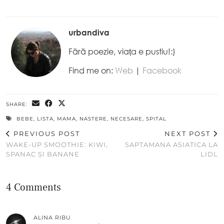
urbandiva
Fără poezie, viața e pustiu!:)
Find me on:
Web
|
Facebook
SHARE:
BEBE
,
LISTA
,
MAMA
,
NASTERE
,
NECESARE
,
SPITAL
PREVIOUS POST
NEXT POST
WAKE-UP SMOOTHIE: KIWI,
SAPTAMANA ASIATICA LA
SPANAC ȘI BANANE
LIDL
4 Comments
ALINA RIBU