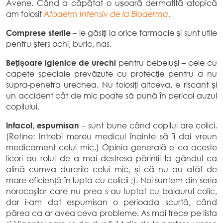
Avene. Când a căpătat o ușoară dermatită atopică
am folosit
Atoderm Intensiv de la Bioderma
.
Comprese sterile
– le găsiți la orice farmacie și sunt utile
pentru șters ochi, buric, nas.
Bețișoare igienice de urechi
pentru bebeluși – cele cu
capete speciale prevăzute cu protecție pentru a nu
supra-penetra urechea. Nu folosiți altceva, e riscant și
un accident cât de mic poate să pună în pericol auzul
copilului.
Infacol, espumisan
– sunt bune când copilul are colici.
(Retine: Intrebi mereu medicul înainte să îi dai vreun
medicament celui mic.) Opinia generală e ca aceste
licori au rolul de a mai destresa părinții la gândul ca
alină cumva durerile celui mic, și că nu au atât de
mare eficiență în lupta cu colicii ;). Noi suntem din seria
norocoşilor care nu prea s-au luptat cu balaurul colic,
dar i-am dat espumisan o perioada scurtă, când
părea ca ar avea ceva probleme. As mai trece pe lista