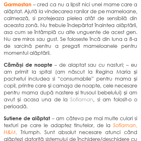
Garmastan
– cred ca nu a lipsit nici unei mame care a
alăptat. Ajută la vindecarea ranilor de pe mameloane,
calmează, si protejeaza pielea atât de sensibilă din
aceasta zonă. Nu trebuie îndepărtat înaintea alăptării,
asa cum se întâmplă cu alte unguente de acest gen.
Nu are miros sau gust. Se foloseste încă din luna a 8-a
de sarcină pentru a pregati mameloanele pentru
momentul alăptării.
Cămăși de noapte
– de alaptat sau cu nasturi; – eu
am primit la spital (am născut la Regina Maria și
pachetul includea si “consumabile” pentru mama și
copil, printre care și camaşa de noapte, cele necesare
pentru mama după nastere și trusoul bebelului) și am
avut și acasa una de la
Sofiaman
, si am folosit-o o
perioadă.
Sutiene de alăptat
– am câteva pe mai multe culori si
texturi pe care le adaptez tinutelor, de la
Sofiaman
,
H&M
,
Triumph. Sunt absolut necesare atunci când
alăptezi datorită sistemului de închidere/deschidere cu