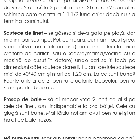
și Vigantol care se da după 14 zile de la nastere vreme
de vreo 2 ani câte 2 picături pe zi. Sticla de Vigantol se
schimba cam o data la 1-1 1/2 luna chiar dacă nu s-a
terminat conținutul.
Scutece de finet
– se găsesc și de-a gata pe piață, dar
mie îmi par scumpe. Poți cumpăra, cum am făcut și eu,
vreo câțiva metri (ok ca preț) pe care îi duci la orice
croitorie de cartier (sau o soacră/mamă/vecină cu o
mașină de cusut în dotare) unde ceri sa iți facă pe
dimensiuni câte scutece dorești. Eu am destule scutece
mici de 40*40 cm și mari de 1.20 cm. La ce sunt bune?
Foarte utile zi de zi pentru eructările bebeului, pentru
șters, pentru baie etc
.
Prosop de baie –
să ai macar vreo 2, chit ca ai si pe
cele de finet, sunt indispenabile la ora băiței. Cele cu
glugă sunt bune. Mai târziu noi am avut pentru el și un
halat de baie hazos.
Hăinuțe pentru scos din spital:
dacă e toamna caldă îl