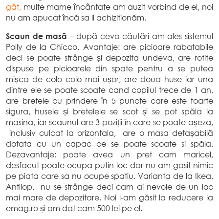
gât,
multe mame încântate am auzit vorbind de el, noi
nu am apucat încă sa il achizitionăm.
Scaun de masă
– după ceva căutări am ales sistemul
Polly de la Chicco. Avantaje: are picioare rabatabile
deci se poate strânge și depozita undeva, are rotite
dispuse pe picioarele din spate pentru a se putea
mișca de colo colo mai ușor, are doua huse iar una
dintre ele se poate scoate cand copilul trece de 1 an,
are bretele cu prindere în 5 puncte care este foarte
sigura, husele și bretelele se scot și se pot spăla la
masina, iar scaunul are 3 poziții în care se poate așeza,
inclusiv culcat la orizontala, are o masa detașabilă
dotata cu un capac ce se poate scoate si spăla.
Dezavantaje: poate avea un pret cam maricel,
desfacut poate ocupa putin loc dar nu am gasit nimic
pe piata care sa nu ocupe spatiu. Varianta de la Ikea,
Antilop, nu se strânge deci cam ai nevoie de un loc
mai mare de depozitare. Noi l-am găsit la reducere la
emag.ro și am dat cam 500 lei pe el.