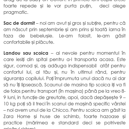
foarte repede și le vor purta puțin, deci alege
pragmatic.
Sac de dormit
– noi am avut și gros și subțire, pentru că
am născut prin septembrie și am prins și toată iarna în
faza de bebelușie. Le-am folosit, le-am găsit
confortabile și plăcute.
Landou sau scoica
– ai nevoie pentru momentul în
care iesiți din spital pentru a-l transporta acasa. Este
sigur, comod și, aș adăuga indispensabil atât pentru
confortul lui, al tău și, nu în ultimul rând, pentru
siguranța copilului. Poți împrumuta unul dacă nu ai dar
să nu îți lipsească. Scaunul de masina tip scoica iți va fi
de folos pentru transport (în mașina) până pe la vreo 8-
9 luni, in funcție de greutate, apoi, dacă depășește 9 –
10 kg poți să il treci în scanul de mașină specific vârstei
– noi avem unul de la Chicco. Pentru scoica am găsit la
Zara Home și huse de schimb, foarte hazoase și
practice (mărimea e standard deci se potriveste