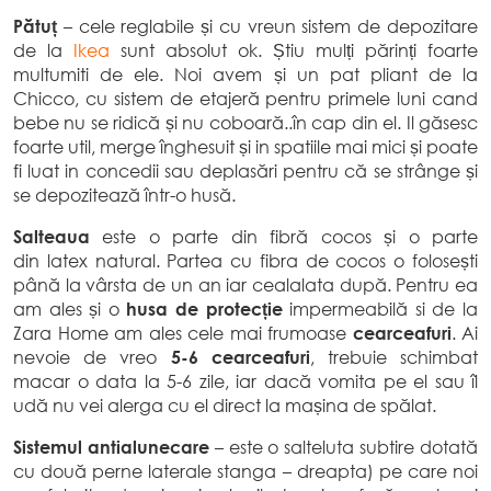
Pătuț
– cele reglabile și cu vreun sistem de depozitare
de la
Ikea
sunt absolut ok. Știu mulți părinți foarte
multumiti de ele. Noi avem și un pat pliant de la
Chicco, cu sistem de etajeră pentru primele luni cand
bebe nu se ridică și nu coboară..în cap din el. Il găsesc
foarte util, merge înghesuit și in spatiile mai mici și poate
fi luat in concedii sau deplasări pentru că se strânge și
se depozitează într-o husă.
Salteaua
este o parte din fibră cocos și o parte
din latex natural. Partea cu fibra de cocos o folosești
până la vârsta de un an iar cealalata după. Pentru ea
am ales și o
husa de protecție
impermeabilă si de la
Zara Home am ales cele mai frumoase
cearceafuri
. Ai
nevoie de vreo
5-6 cearceafuri
, trebuie schimbat
macar o data la 5-6 zile, iar dacă vomita pe el sau îl
udă nu vei alerga cu el direct la mașina de spălat.
Sistemul antialunecare
– este o salteluta subtire dotată
cu două perne laterale stanga – dreapta) pe care noi