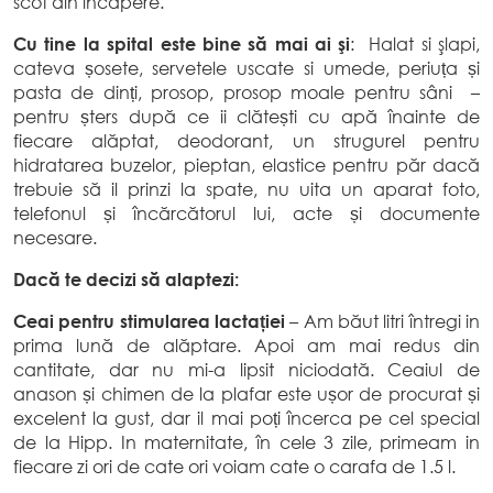
scot din încăpere.
Cu tine la spital este bine să mai ai şi
: Halat si şlapi,
cateva șosete, servetele uscate si umede, periuța și
pasta de dinți, prosop, prosop moale pentru sâni –
pentru șters după ce ii clătești cu apă înainte de
fiecare alăptat, deodorant, un strugurel pentru
hidratarea buzelor, pieptan, elastice pentru păr dacă
trebuie să il prinzi la spate, nu uita un aparat foto,
telefonul și încărcătorul lui, acte și documente
necesare.
Dacă te decizi să alaptezi:
Ceai pentru stimularea lactației
– Am băut litri întregi in
prima lună de alăptare. Apoi am mai redus din
cantitate, dar nu mi-a lipsit niciodată. Ceaiul de
anason și chimen de la plafar este ușor de procurat și
excelent la gust, dar il mai poți încerca pe cel special
de la Hipp. In maternitate, în cele 3 zile, primeam in
fiecare zi ori de cate ori voiam cate o carafa de 1.5 l.