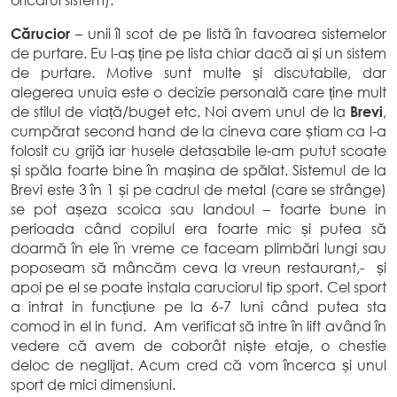
oricărui sistem).
Cărucior
– unii îl scot de pe listă în favoarea sistemelor
de purtare. Eu l-aș ține pe lista chiar dacă ai și un sistem
de purtare. Motive sunt multe și discutabile, dar
alegerea unuia este o decizie personală care ține mult
de stilul de viață/buget etc. Noi avem unul de la
Brevi
,
cumpărat second hand de la cineva care știam ca l-a
folosit cu grijă iar husele detasabile le-am putut scoate
și spăla foarte bine în mașina de spălat. Sistemul de la
Brevi este 3 în 1 și pe cadrul de metal (care se strânge)
se pot așeza scoica sau landoul – foarte bune in
perioada când copilul era foarte mic și putea să
doarmă în ele în vreme ce faceam plimbări lungi sau
poposeam să mâncăm ceva la vreun restaurant,- și
apoi pe el se poate instala caruciorul tip sport. Cel sport
a intrat in funcțiune pe la 6-7 luni când putea sta
comod in el in fund. Am verificat să intre în lift având în
vedere că avem de coborât niște etaje, o chestie
deloc de neglijat. Acum cred că vom încerca și unul
sport de mici dimensiuni.