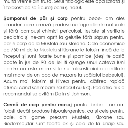
multă vreme din trusă. Serul fiziologic este apa sărată și
îl folosești ca să îi cureți ochii și nasul.
Șamponul de păr și corp
pentru bebe- am ales
branduri care crează produse cu ingrediente naturale
și fără compuși chimici periculoși, testate și verifiate
pediatric și ne-am oprit la gelurile fără săpun pentru
păr si corp de la Mustela sau Klorane. Cele economice
de 750 ml de la
Mustela
si Klorane le folosim încă de la
început și sunt foarte bune și spornice (deși te costă
poate în jur de 90 de lei iti ajunge unul cateva luni
pentru ca este mare si tu nu folosesti nici o cantitate
mai mare de un bob de mazare la spălatul bebeului).
Acum mai folosim și Nivea pentru clătirea rapidă
atunci cand schimbăm scutecul cu kk:). Pediatric ni s-a
recomandat sa evităm Dalin și Johnson.
Cremă de corp pentru masaj
pentru bebe – nu am
folosit decât produse hipoalergenice, ca și cele pentru
baie, din game precum Mustela, Klorane sau
Bioderma,dar sunt foarte ok și cele de la Uriaje sau