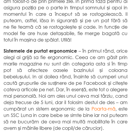
am folosit-o de prin primele zile. In prima fază pentru ai
asigura poziția pe o parte in timpul somnului și apoi in
momentul în care a început să se rostogolească. Il
puteam, astfel, lăsa in siguranță și pe un pat fără să
ne fie teamă că se rostogolește și cade. In funcție de
model fie are huse detașabile, fie merge bagată cu
totul în mașina de spălat. Utilă!
Sistemele de purtat
ergonomice
– în primul rând, orice
alegi ai grijă sa fie ergonomic. Ceea ce am găsit prin
marile magazine nu sunt din categoria asta si în timp
pot să afecteze oasele bazinului și coloana
bebelușului. In al doilea rând, înainte să cumperi unul
caută grupurile de susținere de pe Facebook și citește
cateva articole pe net. Dar, în esență, este tot o alegere
mai personală. Noi am ales unul ceva mai târziu, cand
deja trecuse de 5 luni, dar il folosim destul de des – am
cumpărat un sistem ergonomic de la
Poarta-m
ă
, este
un SSC Luna in care bebe se simte bine iar noi puteam
să ne bucurăm de ceva mai multă mobilitate în care
avem și mâinile libere (de copil/de cărucior).