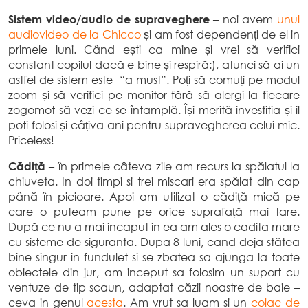
Sistem video/audio de supraveghere
– noi avem
unul
audiovideo de la Chicco
și am fost dependenți de el in
primele luni. Când ești ca mine și vrei să verifici
constant copilul dacă e bine și respiră:), atunci să ai un
astfel de sistem este “a must”. Poți să comuți pe modul
zoom și să verifici pe monitor fără să alergi la fiecare
zogomot să vezi ce se întamplă. Își merită investitia și il
poti folosi și câțiva ani pentru supravegherea celui mic.
Priceless!
Cădiță
– în primele câteva zile am recurs la spălatul la
chiuveta. In doi timpi si trei miscari era spălat din cap
până în picioare. Apoi am utilizat o cădiță mică pe
care o puteam pune pe orice suprafață mai tare.
După ce nu a mai incaput in ea am ales o cadita mare
cu sisteme de siguranta. Dupa 8 luni, cand deja stătea
bine singur in fundulet si se zbatea sa ajunga la toate
obiectele din jur, am inceput sa folosim un suport cu
ventuze de tip scaun, adaptat căzii noastre de baie –
ceva in genul
acesta
. Am vrut sa luam si un
colac de