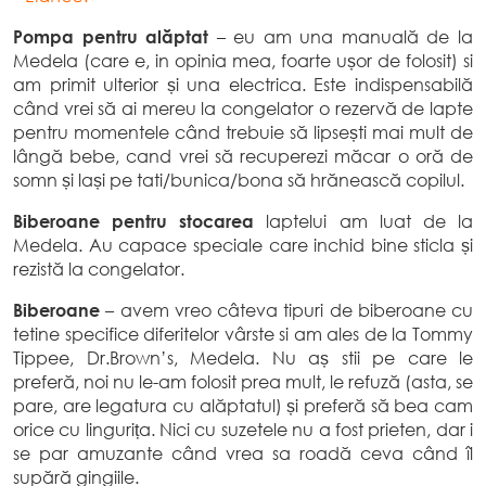
Pompa pentru alăptat
– eu am una manuală de la
Medela (care e, in opinia mea, foarte ușor de folosit) si
am primit ulterior și una electrica. Este indispensabilă
când vrei să ai mereu la congelator o rezervă de lapte
pentru momentele când trebuie să lipsești mai mult de
lângă bebe, cand vrei să recuperezi măcar o oră de
somn și lași pe tati/bunica/bona să hrănească copilul.
Biberoane pentru stocarea
laptelui am luat de la
Medela. Au capace speciale care inchid bine sticla și
rezistă la congelator.
Biberoane
– avem vreo câteva tipuri de biberoane cu
tetine specifice diferitelor vârste si am ales de la Tommy
Tippee, Dr.Brown’s, Medela. Nu aș stii pe care le
preferă, noi nu le-am folosit prea mult, le refuză (asta, se
pare, are legatura cu alăptatul) și preferă să bea cam
orice cu lingurița. Nici cu suzetele nu a fost prieten, dar i
se par amuzante când vrea sa roadă ceva când îl
supără gingiile.