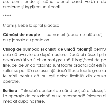
ce, cum, unde și când atunci cand vorbim de
cresterea și îngrijirea unui copil.
*****
Mami și Bebe la spital și acasă
Cămăși de noapte
– cu nasturi (daca nu alăptezi) –
nu pijamale cu pantalon.
Chiloți de bumbac și chiloți de unică folosință
pentru
cele câteva zile de după naștere. Dacă ai născut prin
cezariană iți va fi chiar mai greu să îi tragi/scoți de pe
tine, cei de unică folosință sunt foarte practici cât esti în
spital, se pot tăia cu ușurință dacă îti este foarte greu sa
te miști pentru că nu eşti deloc flexibilă din cauza
operației.
Burtiera
– întreabă doctorul de când poți să o folosești.
La operația de cezariană nu se recomandă folosirea ei
imediat după naștere.