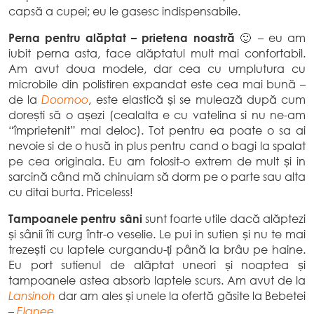
capsă a cupei; eu le gasesc indispensabile.
Perna pentru alăptat – prietena noastră
🙂 – eu am
iubit perna asta, face alăptatul mult mai confortabil.
Am avut doua modele, dar cea cu umplutura cu
microbile din polistiren expandat este cea mai bună –
de la
Doomoo
, este elastică și se mulează după cum
dorești să o așezi (cealalta e cu vatelina si nu ne-am
“împrietenit” mai deloc). Tot pentru ea poate o sa ai
nevoie si de o husă in plus pentru cand o bagi la spalat
pe cea originala. Eu am folosit-o extrem de mult și in
sarcină când mă chinuiam să dorm pe o parte sau alta
cu ditai burta. Priceless!
Tampoanele pentru sâni
sunt foarte utile dacă alăptezi
și sânii îti curg într-o veselie. Le pui in sutien și nu te mai
trezești cu laptele curgandu-ți până la brâu pe haine.
Eu port sutienul de alăptat uneori și noaptea și
tampoanele astea absorb laptele scurs. Am avut de la
Lansinoh
dar am ales și unele la ofertă găsite la Bebetei
–
Elanee
.