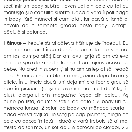
scoți într-un body subțire , eventual din cele cu tot cu
manuşițe și o caciulita subțire. Dacă e vară îl poți băga
in body fără mâneci și cam atât, iar dacă e iarnă ai
nevoie de o salopetă groasă peste body, ciorapi,
căciulă și paturica.
Hăinuțe
– trebuie să ai câteva hăinuțe de început. Eu
nu am cumpărat încă de când am aflat de sarcină,
am fost cumpătată:) Dar am avut grijă să am câteva
hăinuțe spălate și călcate cand am ajuns acasă cu
bebe. Nu cred in superstiții și nu am așteptat să treacă
chiar 8 luni ca să umblu prin magazine dupa haine şi
altele. În ultimele două luni deja îmi era foarte greu să
stau în picioare (deși nu aveam mai mult de 9 kg în
plus), alergatul prin magazine ieșea din calcul. Aș
pune pe lista, acum: 2 seturi de câte 5-6 body-uri cu
mâneca lunga, 2 seturi de body cu mâneca scurta –
dacă vrei să eviți să i le scoți pe cap-picioare, alege pe
cele cu capse în față – dacă e vară trebuie să ai mai
multe de schimb, un set de 5-6 perechi de ciorapi, 2-3