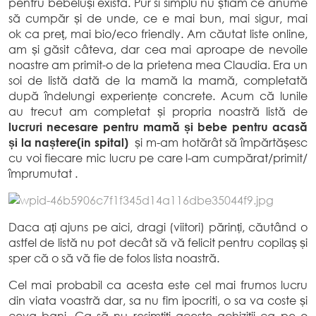
pentru bebeluși există. Pur si simplu nu știam ce anume
să cumpăr și de unde, ce e mai bun, mai sigur, mai
ok ca preț, mai bio/eco friendly. Am căutat liste online,
am și găsit câteva, dar cea mai aproape de nevoile
noastre am primit-o de la prietena mea Claudia. Era un
soi de listă dată de la mamă la mamă, completată
după îndelungi experiențe concrete. Acum că lunile
au trecut am completat și propria noastră listă de
lucruri necesare pentru mamă și bebe pentru acasă
și la naștere(in spital)
și m-am hotărât să împărtășesc
cu voi fiecare mic lucru pe care l-am cumpărat/primit/
împrumutat .
Daca ați ajuns pe aici, dragi (viitori) părinți, căutând o
astfel de listă nu pot decât să vă felicit pentru copilaș și
sper că o să vă fie de folos lista noastră.
Cel mai probabil ca acesta este cel mai frumos lucru
din viata voastră dar, sa nu fim ipocriti, o sa va coste și