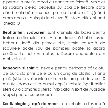
piperate la preț în raport cu cantitatea folosită. Am ales
să spălăm pielea bebeului cu apă de fiecare dată
când schimbăm scutecul plin cu treaba nr 2 :)(când
eram acasă – e simplu la chiuvetă). More efficient and
cheap!:0
Bephanten, Sudocrem
sunt cremele de bază pentru
tratarea eritemului fesier. Ar cam trebui să il ai în trusoul
bebeului încă din primele zile, iritația cauzată de
scaunele acide sau de pampers poate să apară
oricând. La noi sunt nelipsite. Despre bephanten am
mai scris
aici
.
Baneocin și spirt
ai nevoie pentru perioada cât ciotul
de buric stă prins de el cu un cârlig de plastic:). Până
pică (și tu te vei panica extrem de tare preț de vreo 10
minute (daca ești la primul copil)) trebuie îngrijit astfel:
șters cu o compresă sterilă îmbibată în spirt de 70grade
și apoi pudrat cu baneocin.
Ser fiziologic și apă de mare
– nu trebuie sa lipsească