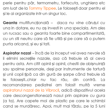
perie pentru păr, termometru, forfecuta, unghiera etc
am luat de la
Tommy Tippee
. Le folosești doar pentru el
și le ai organizate intr-un singur loc.
Geanta
multifuncțională – daca nu vine căruțul cu
una in dotare, eu nu aș investi in una speciala. Am ales
un rucsac sau o geanta foarte bine compartimentată,
cu un stil neutru care să fie utilă și pe care să o putem
purta oricand, și eu și tati.
Aspirator nazal
– încă de la inceput vei avea nevoie să
ii elimini secrețiile nazale, asa că trebuie să ai ceva
pentru asta. Am citit opinii și opinii, chestii de obișnuință
sau spaime personale, deși par instrumente de tortură
și unii copii țipă ca din gură de șarpe când trebuie să
le folosești..chiar nu fac rău, din contră. La
recomandarea pediatrei am folosit multă vreme
aspiratorul nazal de la Vibrocil
, adică dispozitivul acela
care descongenstionează nasul prin aspirare cu gura
(a ta). Are capete moi de plastic pe care le schimbi
cand se murdăresc. Apoi, mult mai târziu, pe la 5 luni