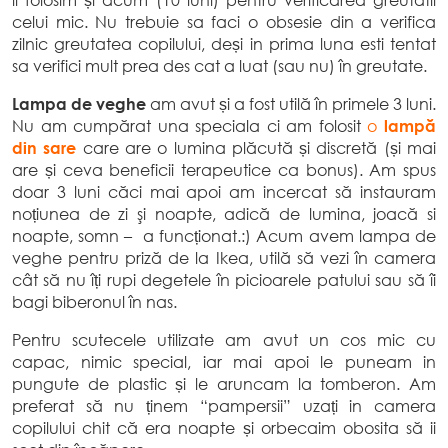
il folosim și acum (10 luni) pentru verificarea greutatii
celui mic. Nu trebuie sa faci o obsesie din a verifica
zilnic greutatea copilului, deși in prima luna esti tentat
sa verifici mult prea des cat a luat (sau nu) în greutate.
Lampa de veghe
am avut și a fost utilă în primele 3 luni.
Nu am cumpărat una speciala ci am folosit
o
lampă
din sare
care are o lumina plăcută și discretă (și mai
are și ceva beneficii terapeutice ca bonus). Am spus
doar 3 luni căci mai apoi am incercat să instauram
noțiunea de zi şi noapte, adică de lumina, joacă si
noapte, somn – a funcționat.:) Acum avem lampa de
veghe pentru priză de la Ikea, utilă să vezi în camera
cât să nu îți rupi degetele în picioarele patului sau să îi
bagi biberonul în nas.
Pentru scutecele utilizate am avut un cos mic cu
capac, nimic special, iar mai apoi le puneam in
pungute de plastic și le aruncam la tomberon. Am
preferat să nu ținem “pampersii” uzați in camera
copilului chit că era noapte și orbecaim obosita să ii