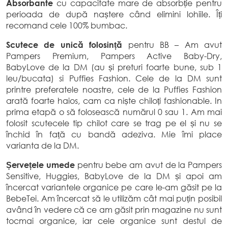
Absorbante
cu capacitate mare de absorbție pentru
perioada de după naștere când elimini lohiile. Îți
recomand cele 100% bumbac.
Scutece de unică folosință
pentru BB – Am avut
Pampers Premium, Pampers Active Baby-Dry,
BabyLove de la DM (au și preturi foarte bune, sub 1
leu/bucata) si Puffies Fashion. Cele de la DM sunt
printre preferatele noastre, cele de la Puffies Fashion
arată foarte haios, cam ca niște chiloți fashionable. In
prima etapă o să folosească numărul 0 sau 1. Am mai
folosit scutecele tip chilot care se trag pe el și nu se
închid în față cu bandă adeziva. Mie îmi place
varianta de la DM.
Șervețele umede
pentru bebe am avut de la Pampers
Sensitive, Huggies, BabyLove de la DM și apoi am
încercat variantele organice pe care le-am găsit pe la
BebeTei. Am încercat să le utilizăm cât mai puțin posibil
având în vedere că ce am găsit prin magazine nu sunt
tocmai organice, iar cele organice sunt destul de