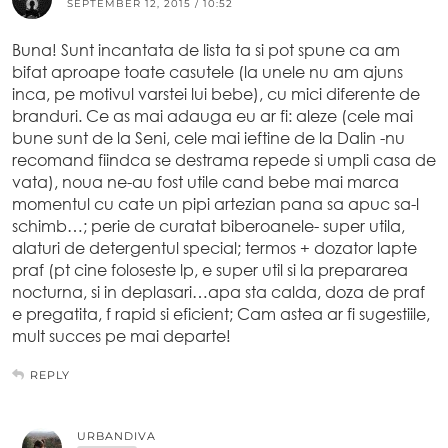
SEPTEMBER 12, 2015 / 10:52
Buna! Sunt incantata de lista ta si pot spune ca am
bifat aproape toate casutele (la unele nu am ajuns
inca, pe motivul varstei lui bebe), cu mici diferente de
branduri. Ce as mai adauga eu ar fi: aleze (cele mai
bune sunt de la Seni, cele mai ieftine de la Dalin -nu
recomand fiindca se destrama repede si umpli casa de
vata), noua ne-au fost utile cand bebe mai marca
momentul cu cate un pipi artezian pana sa apuc sa-l
schimb…; perie de curatat biberoanele- super utila,
alaturi de detergentul special; termos + dozator lapte
praf (pt cine foloseste lp, e super util si la prepararea
nocturna, si in deplasari…apa sta calda, doza de praf
e pregatita, f rapid si eficient; Cam astea ar fi sugestiile,
mult succes pe mai departe!
REPLY
URBANDIVA