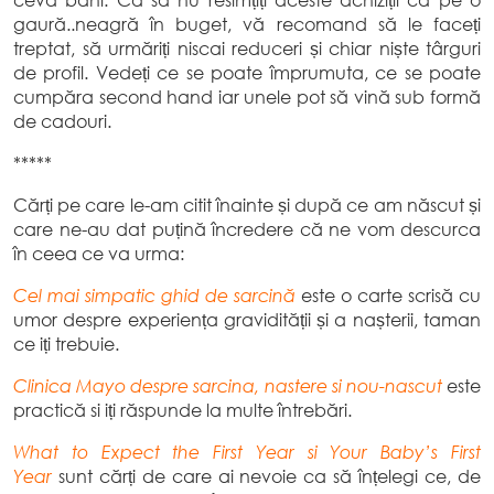
ceva bani. Ca să nu resimțiți aceste achiziții ca pe o
gaură..neagră în buget, vă recomand să le faceți
treptat, să urmăriți niscai reduceri și chiar niște târguri
de profil. Vedeți ce se poate împrumuta, ce se poate
cumpăra second hand iar unele pot să vină sub formă
de cadouri.
*****
Cărți pe care le-am citit înainte și după ce am născut și
care ne-au dat puțină încredere că ne vom descurca
în ceea ce va urma:
Cel mai simpatic ghid de sarcină
este o carte scrisă cu
umor despre experiența gravidității și a nașterii, taman
ce iți trebuie.
Clinica Mayo despre sarcina, nastere si nou-nascut
este
practică si iți răspunde la multe întrebări.
What to Expect the First Year
si
Your Baby’s First
Year
sunt cărți de care ai nevoie ca să înțelegi ce, de