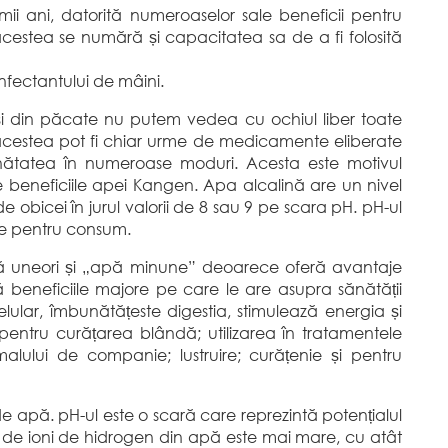
mii ani, datorită numeroaselor sale beneficii pentru
 acestea se numără și capacitatea sa de a fi folosită
infectantului de mâini.
i din păcate nu putem vedea cu ochiul liber toate
 acestea pot fi chiar urme de medicamente eliberate
ătatea în numeroase moduri. Acesta este motivul
re beneficiile apei Kangen. Apa alcalină are un nivel
obicei în jurul valorii de 8 sau 9 pe scara pH. pH-ul
te pentru consum.
 uneori și „apă minune” deoarece oferă avantaje
 beneficiile majore pe care le are asupra sănătății
elular, îmbunătățeste digestia, stimulează energia și
pentru curățarea blândă; utilizarea în tratamentele
nimalului de companie; lustruire; curățenie și pentru
e apă. pH-ul este o scară care reprezintă potențialul
a de ioni de hidrogen din apă este mai mare, cu atât