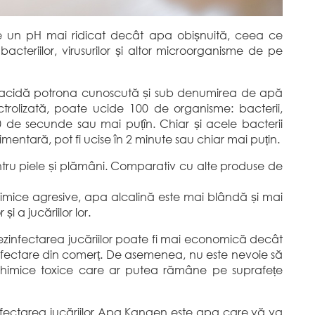
 un pH mai ridicat decât apa obișnuită, ceea ce
acteriilor, virusurilor și altor microorganisme de pe
 acidă potrona cunoscută și sub denumirea de apă
trolizată, poate ucide 100 de organisme: bacterii,
 30 de secunde sau mai puțîn. Chiar și acele bacterii
limentară, pot fi ucise în 2 minute sau chiar mai puțin.
ru piele și plămâni. Comparativ cu alte produse de
imice agresive, apa alcalină este mai blândă și mai
i a jucăriilor lor.
dezinfectarea jucăriilor poate fi mai economică decât
zinfectare din comerț. De asemenea, nu este nevoie să
e chimice toxice care ar putea rămâne pe suprafețe
nfectarea jucăriilor Apa Kangen este apa care vă va