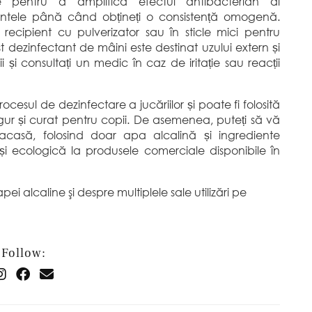
le pentru a amplifica efectul antibacterian al
ientele până când obțineți o consistență omogenă.
 recipient cu pulverizator sau în sticle mici pentru
st dezinfectant de mâini este destinat uzului extern și
ii și consultați un medic în caz de iritație sau reacții
ocesul de dezinfectare a jucăriilor și poate fi folosită
ur și curat pentru copii. De asemenea, puteți să vă
 acasă, folosind doar apa alcalină și ingrediente
și ecologică la produsele comerciale disponibile în
ei alcaline şi despre multiplele sale utilizări pe
Follow: