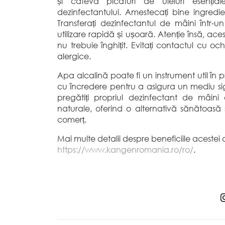
și câteva picături de uleiuri esenția
dezinfectantului. Amestecați bine ingred
Transferați dezinfectantul de mâini într-un
utilizare rapidă și ușoară. Atenție însă, ace
nu trebuie înghițit. Evitați contactul cu och
alergice.
Apa alcalină poate fi un instrument util în pr
cu încredere pentru a asigura un mediu sig
pregătiți propriul dezinfectant de mâini
naturale, oferind o alternativă sănătoasă 
comerț.
Mai multe detalii despre beneficiile acestei ap
https://www.kangenromania.ro/ro/
.