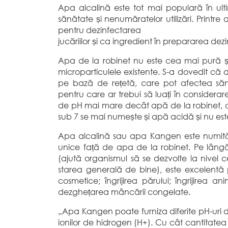
Apa alcalină este tot mai populară în ulti
sănătate și nenumăratelor utilizări. Printre
pentru dezinfectarea
jucăriilor și ca ingredient în prepararea dez
Apa de la robinet nu este cea mai pură ș
microparticulele existente. S-a dovedit că
pe bază de rețetă, care pot afectea săn
pentru care ar trebui să luați în considera
de pH mai mare decât apă de la robinet, de 
sub 7 se mai numește și apă acidă și nu es
Apa alcalină sau apa Kangen este numită
unice față de apa de la robinet. Pe lângă
(ajută organismul să se dezvolte la nivel c
starea generală de bine), este excelentă 
cosmetice; îngrijirea părului; îngrijirea a
dezghețarea mâncării congelate.
„Apa Kangen poate furniza diferite pH-uri d
ionilor de hidrogen (H+). Cu cât cantitate