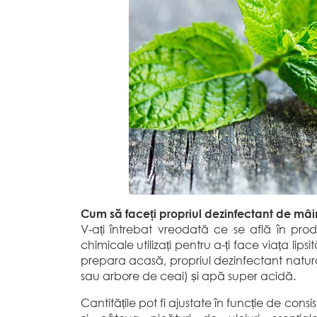
Cum să faceți propriul dezinfectant de mâi
V-ați întrebat vreodată ce se află în produ
chimicale utilizați pentru a-ți face viața li
prepara acasă, propriul dezinfectant natural
sau arbore de ceai) și apă super acidă.
Cantitățile pot fi ajustate în funcție de cons