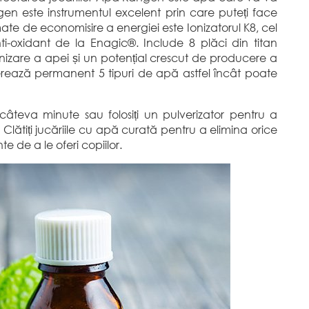
n este instrumentul excelent prin care puteți face
mate de economisire a energiei este Ionizatorul K8, cel
-oxidant de la Enagic®. Include 8 plăci din titan
nizare a apei și un potențial crescut de producere a
nerează permanent 5 tipuri de apă astfel încât poate
 câteva minute sau folosiți un pulverizator pentru a
lătiți jucăriile cu apă curată pentru a elimina orice
te de a le oferi copiilor.