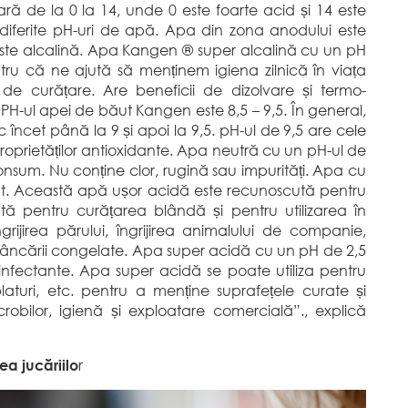
ră de la 0 la 14, unde 0 este foarte acid și 14 este
diferite pH-uri de apă. Apa din zona anodului este
este alcalină. Apa Kangen ® super alcalină cu un pH
ru că ne ajută să menținem igiena zilnică în viața
 de curățare. Are beneficii de dizolvare și termo-
H-ul apei de băut Kangen este 8,5 – 9,5. În general,
încet până la 9 și apoi la 9,5. pH-ul de 9,5 are cele
roprietăților antioxidante. Apa neutră cu un pH-ul de
consum. Nu conține clor, rugină sau impurități. Apa cu
ăut. Această apă ușor acidă este recunoscută pentru
entă pentru curățarea blândă și pentru utilizarea în
ngrijirea părului, îngrijirea animalului de companie,
 mâncării congelate. Apa super acidă cu un pH de 2,5
zinfectante. Apa super acidă se poate utiliza pentru
laturi, etc. pentru a menține suprafețele curate și
icrobilor, igienă și exploatare comercială”., explică
ea jucăriilo
r