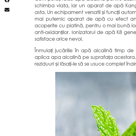
schimba viaţa, iar un aparat de apă Kange
asta. Un echipament versatil și funcții auto
mai puternic aparat de apă cu efect anti
acoperite cu platină, pentru o mai bună io
anti-oxidanților. Ionizatorul de apă K8 ge
satisface orice nevoi.
Înmuiați jucăriile în apă alcalină timp de
aplica apa alcalină pe suprafața acestora. C
reziduuri și lăsați-le să se usuce complet înain