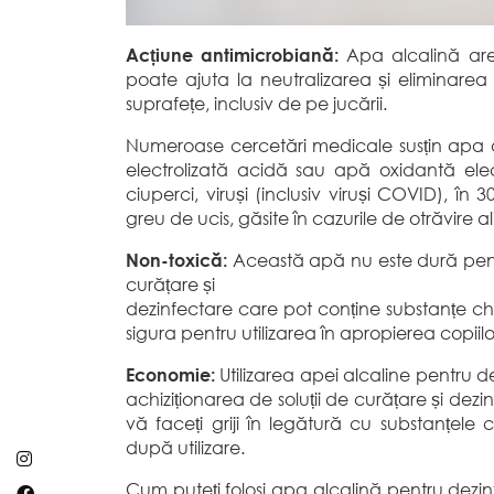
Acțiune antimicrobiană:
Apa alcalină are
poate ajuta la neutralizarea și eliminarea b
suprafețe, inclusiv de pe jucării.
Numeroase cercetări medicale susțin apa
electrolizată acidă sau apă oxidantă elec
ciuperci, viruși (inclusiv viruși COVID), în
greu de ucis, găsite în cazurile de otrăvire a
Non-toxică:
Această apă nu este dură pent
curățare și
dezinfectare care pot conține substanțe ch
sigura pentru utilizarea în apropierea copiilor ș
Economie:
Utilizarea apei alcaline pentru 
achiziționarea de soluții de curățare și de
vă faceți griji în legătură cu substanțel
după utilizare.
Cum puteți folosi apa alcalină pentru dezi