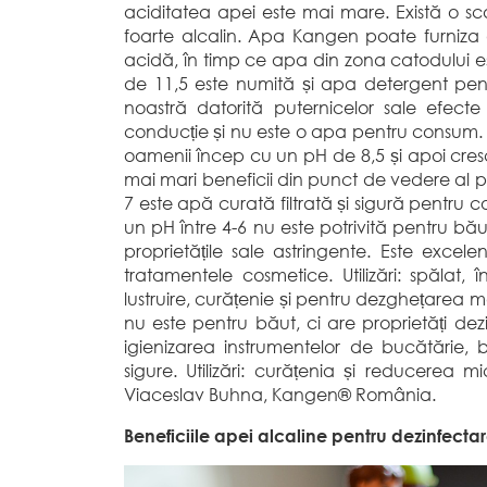
aciditatea apei este mai mare. Există o sca
foarte alcalin. Apa Kangen poate furniza 
acidă, în timp ce apa din zona catodului 
de 11,5 este numită și apa detergent pent
noastră datorită puternicelor sale efecte
conducție și nu este o apa pentru consum. P
oamenii încep cu un pH de 8,5 și apoi cresc 
mai mari beneficii din punct de vedere al p
7 este apă curată filtrată și sigură pentru 
un pH între 4-6 nu este potrivită pentru b
proprietățile sale astringente. Este excel
tratamentele cosmetice. Utilizări: spălat, î
lustruire, curățenie și pentru dezghețarea
nu este pentru băut, ci are proprietăți de
igienizarea instrumentelor de bucătărie, b
sigure. Utilizări: curățenia și reducerea m
Viaceslav Buhna, Kangen® România.
Beneficiile apei alcaline pentru dezinfectar