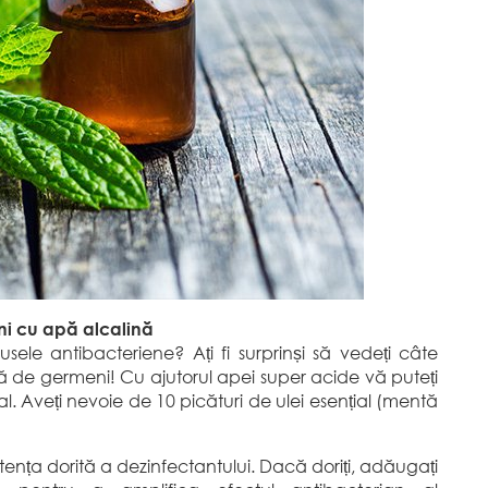
ni cu apă alcalină
sele antibacteriene? Ați fi surprinși să vedeți câte
psită de germeni! Cu ajutorul apei super acide vă puteți
. Aveți nevoie de 10 picături de ulei esențial (mentă
istența dorită a dezinfectantului. Dacă doriți, adăugați