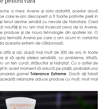
te pentru vară
 veche a mea: Avene și asta datorită acestor două
e care le-am descoperit a fi foarte potrivite pielii in
și tenul devine sensibil cu nevoie de hidratare. Cred
at noutăți și nu am mai incercat ceva de la Avene,
e produse și de noua tehnologie din spatele lor. O
i apa termală Avene pe care o am acum in varianta
ioada aceasta extrem de călduroasă.
 află și azi, după mai mult de 300 de ani, in toate
 și să ajute pielea sensibilă, cu probleme, iritată,
ru un ten curat, strălucitor și hidratat. Cu o astfel de
ușit in acest moment să aducă pe piață, probabil una
relansarea gamei
Tolerance Extreme
. Dacă ați folosit
 această relansare aduce produse cu mult, mult mai