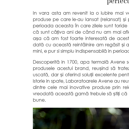
perfec
In vara asta am revenit la o iubire mai
produse pe care le-au lansat (relansat) și p
perioada aceasta în care zilele sunt toride 
că sunt câțiva ani de când nu am mai afl
așa că am fost foarte interesată de acest
dată cu această reintâlnire am regăsit ș
mini, e pur si simplu indispensabilă in per
Descoperită in 1700, apa termală Avene se
produsele acestui brand, reușind să trateze
uscată, dar și oferind soluții excelente pent
istorie in spate, Laboratoarele Avene au re
dintre cele mai inovative produse prin 
vreodată această gamă trebuie să știți că
bune.