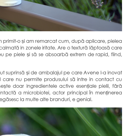
m primit-o și am remarcat cum, după aplicare, pielea
 calmată in zonele iritate. Are o textură lăptoasă care
 pe piele și să se absoarbă extrem de rapid, fiind,
ut suprinsă și de ambalajul pe care Avene l-a inovat
l care nu permite produsului să intre in contact cu
ește doar ingredientele active esențiale pielii, fără
ntactă a microbiotei, actor principal în menținerea
 regăsesc la multe alte branduri, e genial.