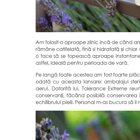
Am folosit-o aproape zilnic incă de când a
rămâne catifelată, fină si hidratată și chiar
o face să se topească aproape instantaneu
astfel, ideală pentru perioada de vară.
Pe langă toate acestea am fost foarte plăc
odată cu aceasta lansare: ambalajul steri
aerul. Datorită lui, Tolerance Extreme reun
conservanți, făcând posibilă conservarea i
echilibrului pielii. Personal m-as bucura să il