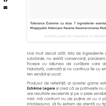
Tolerance Extreme cu doar 7 ingrediente esentia
#happyskin #skincare #avene #aveneromania #t
A photo posted by UrbanDiva.ro (@urba
Mai mult decat atât, lista de ingredient
substanțe, nu există conservanți, parabeni, 
începe cu loțiunea de curățare care de
hidratată, calmată și va continua fie cu em
ten sensibil și uscat.
Produsul de referință al acestei game est
Extrême Legere
și cred că se potrivește nu 
are rezultate excelente și pe o piele sensib
mixt, mă confrunt nu de puține ori cu o p
intotdeauna să fiu extrem de atentă cu tipu