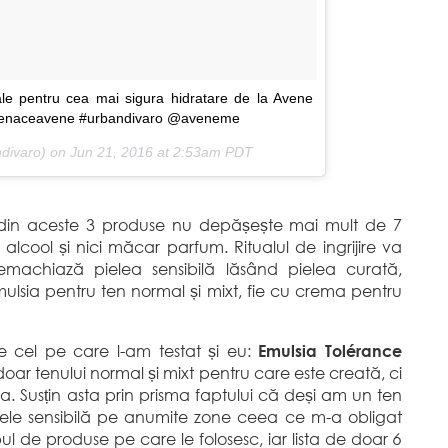
le pentru cea mai sigura hidratare de la Avene
olenaceavene #urbandivaro @aveneme
ndivaro) on
Jun 21, 2016 at 2:53am PDT
e din aceste 3 produse nu depășește mai mult de 7
alcool și nici măcar parfum. Ritualul de ingrijire va
machiază pielea sensibilă lăsând pielea curată,
ulsia pentru ten normal și mixt, fie cu crema pentru
e cel pe care l-am testat și eu:
Emulsia Tolérance
doar tenului normal și mixt pentru care este creată, ci
ila. Susțin asta prin prisma faptului că deși am un ten
iele sensibilă pe anumite zone ceea ce m-a obligat
l de produse pe care le folosesc, iar lista de doar
6