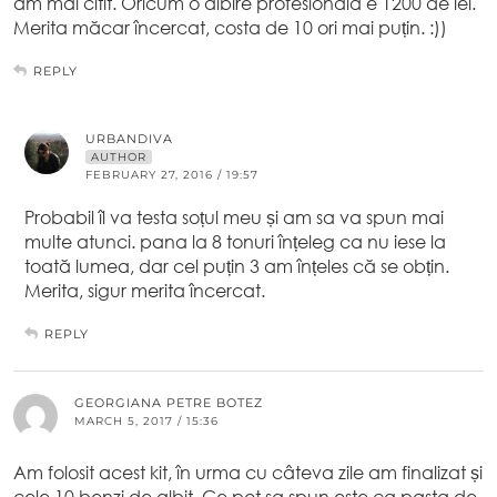
am mai citit. Oricum o albire profesionala e 1200 de lei.
Merita măcar încercat, costa de 10 ori mai puțin. :))
REPLY
URBANDIVA
AUTHOR
FEBRUARY 27, 2016 / 19:57
Probabil îl va testa soțul meu și am sa va spun mai
multe atunci. pana la 8 tonuri înțeleg ca nu iese la
toată lumea, dar cel puțin 3 am înțeles că se obțin.
Merita, sigur merita încercat.
REPLY
GEORGIANA PETRE BOTEZ
MARCH 5, 2017 / 15:36
Am folosit acest kit, în urma cu câteva zile am finalizat și