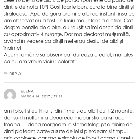
cele 10 benzi de albit. Ce pot sa spun este ca pasta de
dinți e de nota 10*! Gust foarte bun, curata bine dinții și
strălucesc! Apa de gura promite albirea instant, insa ce
am observat eu a fost un luciu mai intens a dinților. Cat
despre benzile de albire, au reușit sa îmi deschidă dinții
cu aproximativ 4 nuanțe. Dar ma declarat mulțumită,
având în vedere ca dinții mei erau destul de albi și
înainte!
Acum rămâne sa observ cat durează efectul, mai ales
ca nu am vreun viciu “colorat”.
REPLY
ELENA
MARCH 14, 2017 / 17:31
am folosit si eu kit-ul si dintii mei s-au albit cu 1-2 nuante,
dar sunt multumita deoarece macar stiu ca isi face
treaba…..daca mergeam la stomatolog pt o albire de
dinti plateam cateva sute de lei si pierdeam si timpul
prin cabinete, dar asa e simplu de folosit acasa si pretul