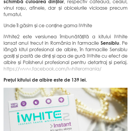
schimbă culoarea dinților
, respectiv cafeaua, ceaiul,
vinul roșu, afinele, dar și obiceiurile vicioase precum
fumatul.
Unde îl găsim și ce conține gama iWhite
iWhite2 este versiunea îmbunătățită a kitului iWhite
lansat anul trecut in România in farmacile
Sensiblu
. Pe
lângă kitul profesional de albire, în farmaciile Sensiblu
gasiți și pastă de dinți și apa de gură iWhite cu efect de
albire și Polisherul profesional pentru detartraj și periaj.
https://www.facebook.com/iwhiteromania/
Prețul kitului de albire este de 139 lei.