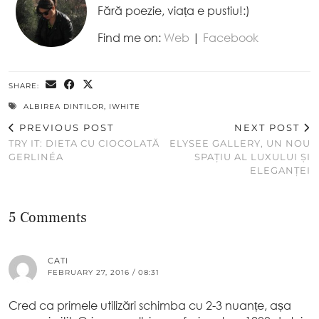
Fără poezie, viața e pustiu!:)
Find me on:
Web
|
Facebook
SHARE:
ALBIREA DINTILOR
,
IWHITE
PREVIOUS POST
NEXT POST
TRY IT: DIETA CU CIOCOLATĂ
ELYSEE GALLERY, UN NOU
GERLINÉA
SPAȚIU AL LUXULUI ȘI
ELEGANȚEI
5 Comments
CATI
FEBRUARY 27, 2016 / 08:31
Cred ca primele utilizări schimba cu 2-3 nuanțe, așa