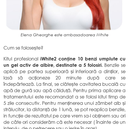
Elena Gheorghe este ambasadoarea iWhite
Cum se folosește?
Kitul profesional
iWhite2 conține 10 benzi umplute cu
un gel activ de albire, destinate a 5 folosiri.
Benzile se
aplică pe partea superioară și inferioară a dinților, se
lasă să acționeze 20 minute după care se
îndepărtează. La final, se clătește cavitatea bucală cu
apă de gură sau apă călduță. Pentru prima aplicare a
tratamentului este recomandat a se folosi kitul timp de
5 zile consecutiv. Pentru menținerea unui zâmbet alb și
strălucitor, la distanță de 1 lună, se pot reaplica benzile,
in funcție de rezultatul pe care vrem sa-l obținem sau ori
de câte ori considerăm că este necesar ( înainte de un
interviu, de o petrecere sau o iesire în oraș).