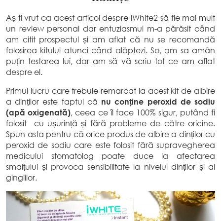
Aș fi vrut ca acest articol despre iWhite2 să fie mai mult
un review personal dar entuziasmul m-a părăsit când
am citit prospectul și am aflat că nu se recomandă
folosirea kitului atunci când alăptezi. So, am sa amân
puțin testarea lui, dar am să vă scriu tot ce am aflat
despre el.
Primul lucru care trebuie remarcat la acest kit de albire
a dinților este faptul că
nu conține peroxid de sodiu
(apă oxigenată)
, ceea ce îl face 100% sigur, putând fi
folosit cu ușurință și fără probleme de către oricine.
Spun asta pentru că orice produs de albire a dinților cu
peroxid de sodiu care este folosit fără supravegherea
medicului stomatolog poate duce la afectarea
smalțului și provoca sensibilitate la nivelul dinților și al
gingiilor.