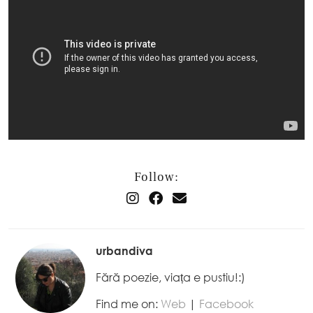
Follow:
urbandiva
Fără poezie, viața e pustiu!:)
Find me on:
Web
|
Facebook