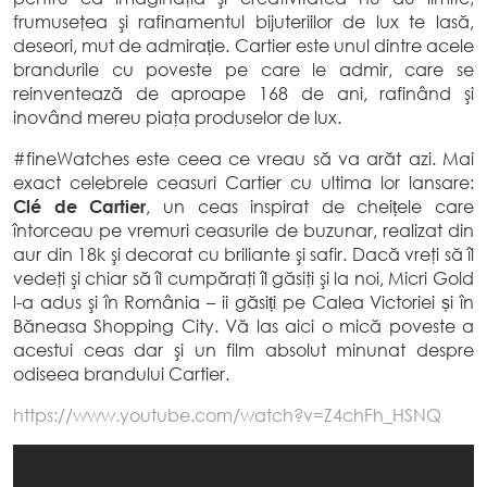
frumuseţea
şi
rafinamentul bijuteriilor de lux
te
lasă
,
deseori, mut de admirație. Cartier este unul
dintre
acele
brandurile cu
poveste
pe
care
le admir,
care
se
reinventează
de aproape 168 de ani, rafinând
şi
inovând mereu
piaţa
produselor de lux.
#fineWatches este ceea ce vreau
să
va
arăt
azi.
Mai
exact celebrele ceasuri Cartier cu
ultima
lor lansare:
Clé de Cartier
, un ceas inspirat de
cheițele
care
întorceau
pe vremuri ceasurile de buzunar, realizat
din
aur din 18k
şi
decorat cu briliante
şi
safir.
Dacă
vreţi
să
îl
vedeţi
şi
chiar
să
îl
cumpăraţi
îl
găsiţi
şi
la
noi, Micri Gold
l-a adus
şi
în
România – ii găsiți pe Calea Victoriei și în
Băneasa Shopping City
.
Vă
las
aici o
mică
poveste
a
acestui ceas dar
şi
un film absolut minunat despre
odiseea brandului Cartier.
https://www.youtube.com/watch?v=Z4chFh_HSNQ