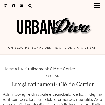
UN BLOG PERSONAL DESPRE STIL DE VIATA URBAN
Home
»
Lux și rafinament: Clé de Cartier
FASHION
Lux și rafinament: Clé de Cartier
Admir
poveştile
din
spatele brandurilor de lux
şi
,
deşi
nu
sunt
cumpărătorul
lor fidel, le
urmăresc
noutăţile
.
Asta
pentru
că
imaginaţia
şi
creativitatea nu au limite,