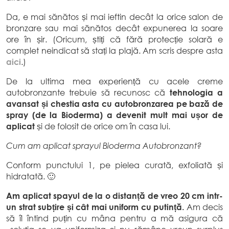
Da, e mai sănătos și mai ieftin decât la orice salon de
bronzare sau mai sănătos decât expunerea la soare
ore în șir. (Oricum, știți că fără protecție solară e
complet neindicat să stați la plajă. Am scris despre asta
aici
.)
De la ultima mea experiență cu acele creme
autobronzante trebuie să recunosc că
tehnologia a
avansat și chestia asta cu autobronzarea pe bază de
spray (de la Bioderma) a devenit mult mai ușor de
aplicat
și de folosit de orice om în casa lui.
Cum am aplicat sprayul Bioderma Autobronzant?
Conform punctului 1, pe pielea curată, exfoliată și
hidratată. 🙂
Am aplicat spayul de la o distanță de vreo 20 cm intr-
un strat subțire și cât mai uniform cu putință.
Am decis
să îl întind puțin cu mâna pentru a mă asigura că