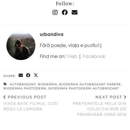
Follow:
urbandiva
Fără poezie, viața e pustiu!:)
Find me on:
Web
|
Facebook
SHARE:
AUTOBROZANT
,
BIODERMA
,
BIODERMA AUTOBROZANT PARERE
,
BIODERMA PHOTODERM
,
BIODERMA PHOTODERM AUTOBROZANT
PREVIOUS POST
NEXT POST
VIAȚA BATE FILMUL: COD
PREFERATELE MELE DIN
ROŞU LA LONDRA
COLECȚIA BSB DE
PRIMĂVARĂ-VARĂ 2016