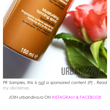
PR Samples, this is
not
a sponsored content (P) . Read
my disclaimer
.
JOIN urbandiva.ro ON
INSTAGRAM
&
FACEBOOK