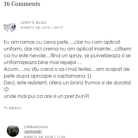
16 Comments
LORY'S BLOG
MARCH 28, 2016 / 09:17
Eu am ramas cu ceva pete….clar nu l-am aplicat
uniform, dar nici crema nu am aplicat inainte…citisem
ca nu este nevoie…fiind un spray, se pulverizeaza si se
uniformizeaza bine mai repejor…
Acum….nu stiu cand o sa-l mai testez…am scapat de
pete dupa aproape o saptamana :))
Deci, este rezistent, ofera un bronz frumos si de durata!
🙂
unde mai pui ca are si un pret bun?!
REPLY
URBANDIVA
AUTHOR
MARCH 28, 2016 / 11:30