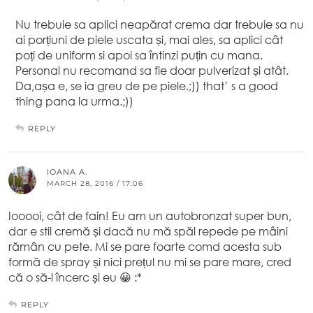
Nu trebuie sa aplici neapărat crema dar trebuie sa nu
ai porțiuni de piele uscata și, mai ales, sa aplici cât
poți de uniform si apoi sa întinzi puțin cu mana.
Personal nu recomand sa fie doar pulverizat și atât.
Da,așa e, se ia greu de pe piele.;)) that’ s a good
thing pana la urma.;))
REPLY
IOANA A.
MARCH 28, 2016 / 17:06
Iooooi, cât de fain! Eu am un autobronzat super bun,
dar e stil cremă și dacă nu mă spăl repede pe mâini
rămân cu pete. Mi se pare foarte comd acesta sub
formă de spray și nici prețul nu mi se pare mare, cred
că o să-l încerc și eu 😀 :*
REPLY