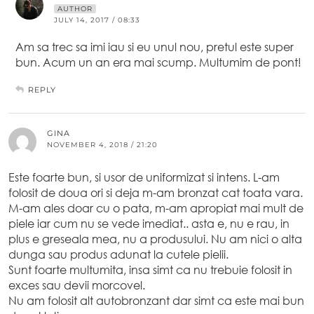
AUTHOR
JULY 14, 2017 / 08:33
Am sa trec sa imi iau si eu unul nou, pretul este super
bun. Acum un an era mai scump. Multumim de pont!
REPLY
GINA
NOVEMBER 4, 2018 / 21:20
Este foarte bun, si usor de uniformizat si intens. L-am
folosit de doua ori si deja m-am bronzat cat toata vara.
M-am ales doar cu o pata, m-am apropiat mai mult de
piele iar cum nu se vede imediat.. asta e, nu e rau, in
plus e greseala mea, nu a produsului. Nu am nici o alta
dunga sau produs adunat la cutele pielii.
Sunt foarte multumita, insa simt ca nu trebuie folosit in
exces sau devii morcovel.
Nu am folosit alt autobronzant dar simt ca este mai bun