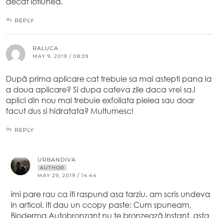
decat lotiunea.
REPLY
RALUCA
MAY 9, 2019 / 08:39
După prima aplicare cat trebuie sa mai astepti pana la
a doua aplicare? Si dupa cateva zile daca vrei sa.l
aplici din nou mai trebuie exfoliata pielea sau doar
facut dus si hidratata? Multumesc!
REPLY
URBANDIVA
AUTHOR
MAY 29, 2019 / 14:44
imi pare rau ca iti raspund asa tarziu. am scris undeva
in articol. iti dau un ccopy paste: Cum spuneam,
Bioderma Autobronzant nu te bronzează instant, asta