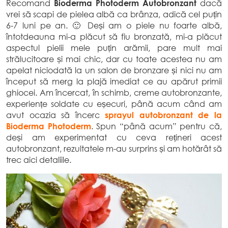
Recomand
Bioderma Photoderm Autobronzant
dacă
vrei să scapi de pielea albă ca brânza, adică cel puțin
6-7 luni pe an. 🙂 Deși am o piele nu foarte albă,
întotdeauna mi-a plăcut să fiu bronzată, mi-a plăcut
aspectul pielii mele puțin arămii, pare mult mai
strălucitoare și mai chic, dar cu toate acestea nu am
apelat niciodată la un salon de bronzare și nici nu am
început să merg la plajă imediat ce au apărut primii
ghiocei. Am încercat, în schimb, creme autobronzante,
experiențe soldate cu eșecuri, până acum când am
avut ocazia să încerc
sprayul autobronzant de la
Bioderma
Photoderm
. Spun “până acum” pentru că,
deși am experimentat cu ceva rețineri acest
autobronzant, rezultatele m-au surprins și am hotărât să
trec aici detaliile.