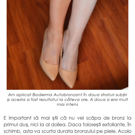
Am aplicat Bioderma Autobronzant în doua straturi subțiri
și acesta a fost rezultatul la câteva ore. A doua zi era mult
mai intens
E important să mai știi că nu vei scăpa de bronz la
primul duș, nici la al doilea. Daca folosești exfoliante, în
schimb, asta va scurta durata bronzului pe piele. Acolo