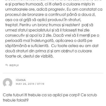
e și partea frumoasă, ci iti oferă o culoare mișto in
urmatoarele ore, adică progresiv. Eu am constatat ca
procesul de bronzare a continuat până a doua zi,
așa ca ai grijă să aplici produsul în straturi,
treptat. Pentru un bronz frumos și rezistent poți să
urmezi sfatul specialistului și să il folosești trei zile
consecutiv și apoi la 2 zile. Dacă vrei să il menții pe o
perioadă mai îndelungată, aplicarea o dată pe
săptămână e suficientă. Cu toate astea eu am dat
două straturi din prima zi și am obținut o culoare
foarte ok, destul de vizibilă.
REPLY
IOANA
MAY 26, 2019 / 07:19
Cate tuburi iti trebuie ca sa aplici pe corp? Ce scrub
trebuie folosit?