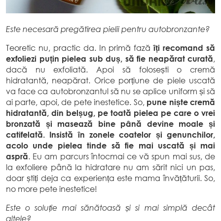
Este necesară pregătirea pielii pentru autobronzante?
Teoretic nu, practic da. In primă fază
îți recomand să
exfoliezi puțin pielea sub duș, să fie neapărat curată
,
dacă nu exfoliată. Apoi să folosești o cremă
hidratantă, neapărat. Orice porțiune de piele uscată
va face ca autobronzantul să nu se aplice uniform și să
ai parte, apoi, de pete inestetice. So,
pune niște cremă
hidratantă, din belșug, pe toată pielea pe care o vrei
bronzată și masează bine până devine moale și
catifelată. Insistă în zonele coatelor și genunchilor,
acolo unde pielea tinde să fie mai uscată și mai
aspră
. Eu am parcurs întocmai ce vă spun mai sus, de
la exfoliere până la hidratare nu am sărit nici un pas,
doar știți deja ca experiența este mama învățăturii. So,
no more pete inestetice!
Este o soluție mai sănătoasă și si mai simplă decât
altele?