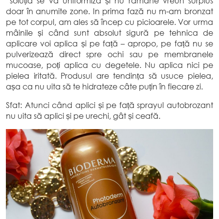
soluția se va uniformiza și nu rămâne vreun surplus
doar în anumite zone. In prima fază nu m-am bronzat
pe tot corpul, am ales să încep cu picioarele. Vor urma
mâinile și când sunt absolut sigură pe tehnica de
aplicare voi aplica și pe față – apropo, pe față nu se
pulverizează direct spre ochi sau pe membranele
mucoase, poți aplica cu degetele. Nu aplica nici pe
pielea iritată. Produsul are tendința să usuce pielea,
așa ca nu uita să te hidrateze câte puțin în fiecare zi.
Sfat: Atunci când aplici și pe față sprayul autobrozant
nu uita să aplici și pe urechi, gât și ceafă.