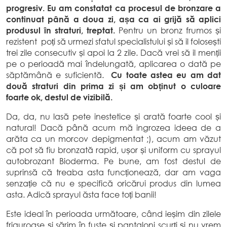
progresiv. Eu am constatat ca procesul de bronzare a
continuat până a doua zi, așa ca ai grijă să aplici
produsul în straturi, treptat.
Pentru un bronz frumos și
rezistent poți să urmezi sfatul specialistului și să il folosești
trei zile consecutiv și apoi la 2 zile. Dacă vrei să il menții
pe o perioadă mai îndelungată, aplicarea o dată pe
săptămână e suficientă.
Cu toate astea eu am dat
două straturi din prima zi și am obținut o culoare
foarte ok, destul de vizibilă.
Da, da, nu lasă pete inestetice și arată foarte cool și
natural! Dacă până acum mă ingrozea ideea de a
arăta ca un morcov depigmentat ;), acum am văzut
că pot să fiu bronzată rapid, ușor și uniform cu sprayul
autobrozant Bioderma. Pe bune, am fost destul de
suprinsă că treaba asta funcționează, dar am vaga
senzație că nu e specifică oricărui produs din lumea
asta. Adică sprayul ăsta face toți banii!
Este ideal în perioada următoare, când ieșim din zilele
friguroase și sărim în fuste și pantaloni scurți și nu vrem