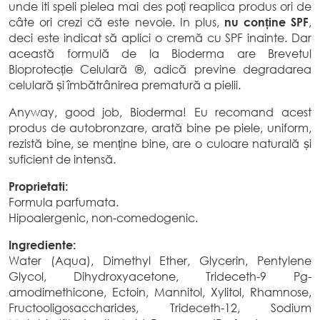
unde iti speli pielea mai des poți reaplica produs ori de
câte ori crezi că este nevoie. In plus,
nu conține SPF
,
deci este indicat să aplici o cremă cu SPF inainte. Dar
această formulă de la Bioderma are Brevetul
Bioprotecție Celulară ®, adică previne degradarea
celulară și îmbătrânirea prematură a pielii.
Anyway, good job, Bioderma! Eu recomand acest
produs de autobronzare, arată bine pe piele, uniform,
rezistă bine, se menține bine, are o culoare naturală și
suficient de intensă.
Proprietati:
Formula parfumata.
Hipoalergenic, non-comedogenic.
Ingrediente:
Water (Aqua), Dimethyl Ether, Glycerin, Pentylene
Glycol, Dihydroxyacetone, Trideceth-9 Pg-
amodimethicone, Ectoin, Mannitol, Xylitol, Rhamnose,
Fructooligosaccharides, Trideceth-12, Sodium