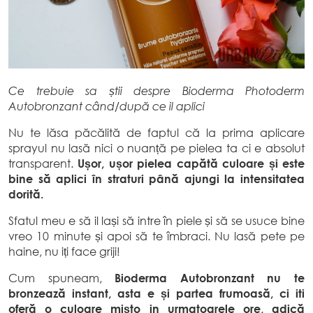
Ce trebuie sa știi despre Bioderma Photoderm
Autobronzant când/după ce il aplici
Nu te lăsa păcălită de faptul că la prima aplicare
sprayul nu lasă nici o nuanță pe pielea ta ci e absolut
transparent.
Ușor, ușor pielea capătă culoare și este
bine să aplici în straturi până ajungi la intensitatea
dorită.
Sfatul meu e să il lași să intre în piele și să se usuce bine
vreo 10 minute și apoi să te îmbraci. Nu lasă pete pe
haine, nu iți face griji!
Cum spuneam,
Bioderma Autobronzant nu te
bronzează instant, asta e și partea frumoasă, ci iti
oferă o culoare mișto in urmatoarele ore, adică