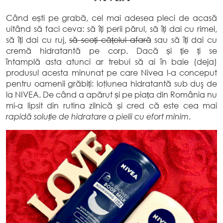
Când ești pe grabă, cel mai adesea pleci de acasă
uitând să faci ceva: să îți perii părul, să îți dai cu rimel,
să îți dai cu ruj,
să scoți cățelul afară
sau să îți dai cu
cremă hidratantă pe corp. Dacă și ție ți se
întamplă asta atunci ar trebui să ai în baie (deja)
produsul acesta minunat pe care Nivea l-a conceput
pentru oamenii grăbiți: loţiunea hidratantă sub duş de
la NIVEA. De când a apărut și pe piața din România nu
mi-a lipsit din rutina zilnică și cred că este cea mai
rapidă soluție de hidratare a pielii cu efort minim
.