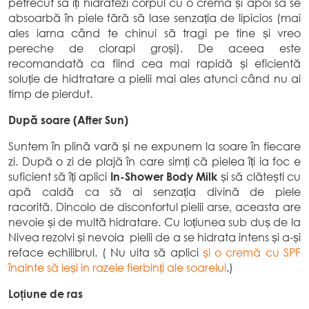
petrecut să îți hidratezi corpul cu o cremă și apoi să se
absoarbă în piele fără să lase senzația de lipicios (mai
ales iarna când te chinui să tragi pe tine și vreo
pereche de ciorapi groși). De aceea este
recomandată ca fiind cea mai rapidă și eficientă
soluție de hidtratare a pielii mai ales atunci când nu ai
timp de pierdut.
După soare (After Sun)
Suntem în plină vară și ne expunem la soare în fiecare
zi. După o zi de plajă în care simți că pielea îți ia foc e
suficient să îți aplici
In-Shower Body Milk
și să clătești cu
apă caldă ca să ai senzația divină de piele
racorită. Dincolo de disconfortul pielii arse, aceasta are
nevoie și de multă hidratare. Cu loțiunea sub duș de la
Nivea rezolvi și nevoia pielii de a se hidrata intens și a-și
reface echilibrul. ( Nu uita să aplici
și o cremă cu SPF
înainte să ieși in razele fierbinți ale soarelui
.)
Loțiune de ras