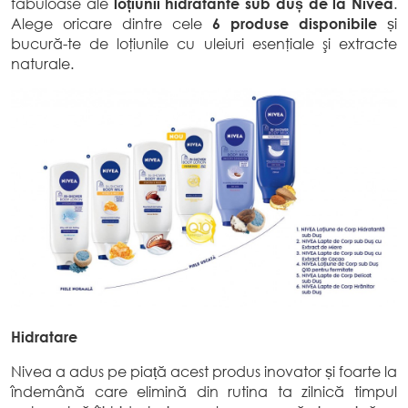
fabuloase ale
loțiunii hidratante sub duș de la Nivea
.
Alege oricare dintre cele
6 produse disponibile
și
bucură-te de loţiunile cu uleiuri esenţiale şi extracte
naturale.
Hidratare
Nivea a adus pe piață acest produs inovator și foarte la
îndemână care elimină din rutina ta zilnică timpul