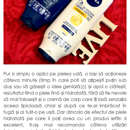
Pur si simplu o aplici pe pielea udă, o lași să acționeze
câteva minute (timp în care poti să ațipești puțin sub
duș sau să găsești o idee genială:))) și apoi o clătești,
rezultatul fiind o piele fină și hidratată, fără să fie nevoie
să mai folosești și o cremă de corp care îți lasă senzația
aceea lipicioasă chiar și după ce te-ai imbrăcat în
fugă și ai tulit-o pe ușă. Dar dincolo de efectul de piele
hidratată pe care il poți avea cu un produs ieftin si
excelent, ti-aș mai recomanda câteva utilizări