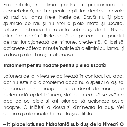
Fire rebele, no time pentru o programare la
cosmeticiană, no time pentru epilator, deci este nevoie
să razi cu lama firele inestetice. Dacă nu îți plac
spumele de ras și nu vrei o piele iritată și uscată,
folosește loțiunea hidratantă sub duș de la Nivea
atunci cand elimii firele de păr de pe corp cu aparatul
de ras, funcționează de minune, crede-mă. O lași să
acționeze câteva minute înainte să o elimini cu lama. Iți
va lăsa pielea fină și mătăsoasă.
Tratament pentru noapte pentru pielea uscată
Loțiunea de la Nivea se activează în contacul cu apa,
dar nu este nici o problemă dacă nu o speli ci o lași să
acționeze peste noapte. După dușul de seară, pe
pielea udă aplici loțiunea, stai puțin cât să se zvânte
apa de pe piele și lasi loțiunea să acționeze peste
noapte. O înlături a doua zi dimineața la duș. Vei
obține o piele moale, hidratată și catifelată.
– Îți place loțiunea hidratantă sub duș de la Nivea? O