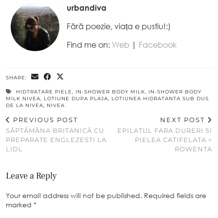
urbandiva
Fără poezie, viața e pustiu!:)
Find me on:
Web
|
Facebook
SHARE:
HIDTRATARE PIELE
,
IN-SHOWER BODY MILK
,
IN-SHOWER BODY
MILK NIVEA
,
LOTIUNE DUPA PLAJA
,
LOTIUNEA HIDRATANTA SUB DUS
DE LA NIVEA
,
NIVEA
PREVIOUS POST
NEXT POST
SĂPTĂMÂNA BRITANICĂ CU
EPILATUL FARA DURERI SI
PREPARATE ENGLEZESTI LA
PIELEA CATIFELATA =
LIDL
ROWENTA
Leave a Reply
Your email address will not be published.
Required fields are
marked
*