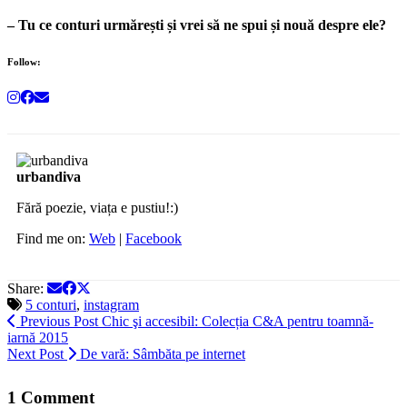
– Tu ce conturi urmărești și vrei să ne spui și nouă despre ele?
Follow:
urbandiva
Fără poezie, viața e pustiu!:)
Find me on:
Web
|
Facebook
Share:
5 conturi
,
instagram
Previous Post
Chic şi accesibil: Colecția C&A pentru toamnă-
iarnă 2015
Next Post
De vară: Sâmbăta pe internet
1 Comment