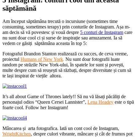
săptămână
Am început săptămâna trecută o incursiune (sometimes time
consuming, sometimes terapy) prin conturile de Instagram. Așa m-
am decis să vă povestesc și vouă despre
5 conturi de Instagram
care
nu sunt doar cool ci și surse de inspirație sau amuzament. Ia să
vedem ce găsiți săptămâna aceasta în top 5:
Fotograful Brandon Stanton realizează cu succes, de ceva vreme,
proiectul
Humans of New York
.
Nu sunt doar fotografii luate
random pe străzile New York-ului, în spatele lor sunt și povești,
multe despre cum să reușești să răzbați, despre diversitate și cum să
te lași inspirat de viețile altora.
It’s all about Game of Thrones lately!! Să nu vă lăsați păcăliți de
personajul odios “Queen Cersei Lannister”,
Lena Headey
este o tipă
foarte cool. Follow her Instagram!
Mâncarea și arta fotografica. Iată un cont cool de Instagram,
WrightKitchen
, despre culori vibrante, mâncare și cât de frumos pot