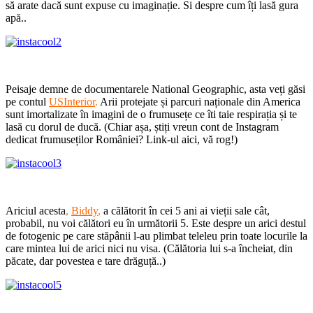
să arate dacă sunt expuse cu imaginație. Si despre cum îți lasă gura
apă..
Peisaje demne de documentarele National Geographic, asta veți găsi
pe contul
USInterior
.
Arii protejate și parcuri naționale din America
sunt imortalizate în imagini de o frumusețe ce îti taie respirația și te
lasă cu dorul de ducă. (Chiar așa, știți vreun cont de Instagram
dedicat frumuseților României? Link-ul aici, vă rog!)
Ariciul acesta
,
Biddy
,
a călătorit în cei 5 ani ai vieții sale cât,
probabil, nu voi călători eu în următorii 5. Este despre un arici destul
de fotogenic pe care stăpânii l-au plimbat teleleu prin toate locurile la
care mintea lui de arici nici nu visa. (Călătoria lui s-a încheiat, din
păcate, dar povestea e tare drăguță..)