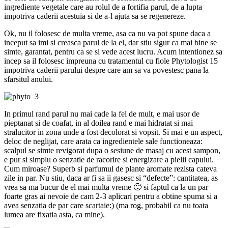
ingrediente vegetale care au rolul de a fortifia parul, de a lupta
impotriva caderii acestuia si de a-l ajuta sa se regenereze.
Ok, nu il folosesc de multa vreme, asa ca nu va pot spune daca a
inceput sa imi si creasca parul de la el, dar stiu sigur ca mai bine se
simte, garantat, pentru ca se si vede acest lucru. Acum intentionez sa
incep sa il folosesc impreuna cu tratamentul cu fiole Phytologist 15
impotriva caderii parului despre care am sa va povestesc pana la
sfarsitul anului.
In primul rand parul nu mai cade la fel de mult, e mai usor de
pieptanat si de coafat, in al doilea rand e mai hidratat si mai
stralucitor in zona unde a fost decolorat si vopsit. Si mai e un aspect,
deloc de neglijat, care arata ca ingredientele sale functioneaza:
scalpul se simte revigorat dupa o sesiune de masaj cu acest sampon,
e pur si simplu o senzatie de racorire si energizare a pielii capului.
Cum miroase? Superb si parfumul de plante aromate rezista cateva
zile in par. Nu stiu, daca ar fi sa ii gasesc si “defecte”: cantitatea, as
vrea sa ma bucur de el mai multa vreme 🙂 si faptul ca la un par
foarte gras ai nevoie de cam 2-3 aplicari pentru a obtine spuma si a
avea senzatia de par care scartaie:) (ma rog, probabil ca nu toata
lumea are fixatia asta, ca mine).