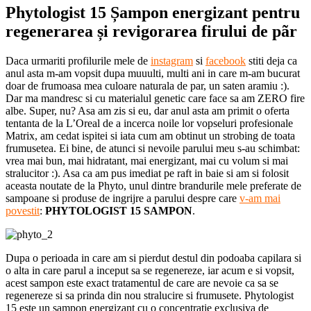
Phytologist 15 Șampon energizant pentru
regenerarea și revigorarea firului de pãr
Daca urmariti profilurile mele de
instagram
si
facebook
stiti deja ca
anul asta m-am vopsit dupa muuulti, multi ani in care m-am bucurat
doar de frumoasa mea culoare naturala de par, un saten aramiu :).
Dar ma mandresc si cu materialul genetic care face sa am ZERO fire
albe. Super, nu? Asa am zis si eu, dar anul asta am primit o oferta
tentanta de la L’Oreal de a incerca noile lor vopseluri profesionale
Matrix, am cedat ispitei si iata cum am obtinut un strobing de toata
frumusetea. Ei bine, de atunci si nevoile parului meu s-au schimbat:
vrea mai bun, mai hidratant, mai energizant, mai cu volum si mai
stralucitor :). Asa ca am pus imediat pe raft in baie si am si folosit
aceasta noutate de la Phyto, unul dintre brandurile mele preferate de
sampoane si produse de ingrijre a parului despre care
v-am mai
povestit
:
PHYTOLOGIST 15 SAMPON
.
Dupa o perioada in care am si pierdut destul din podoaba capilara si
o alta in care parul a inceput sa se regenereze, iar acum e si vopsit,
acest sampon este exact tratamentul de care are nevoie ca sa se
regenereze si sa prinda din nou stralucire si frumusete. Phytologist
15 este un sampon energizant cu o concentratie exclusiva de