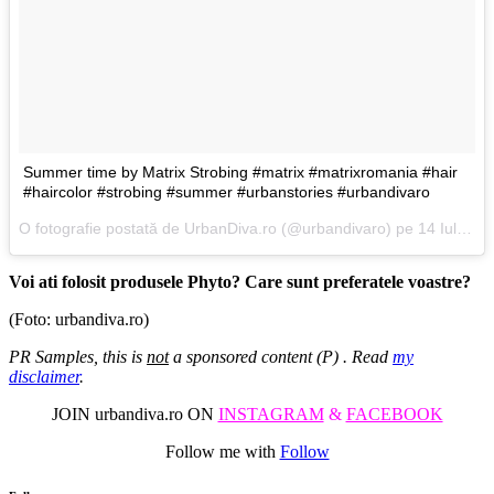
Summer time by Matrix Strobing #matrix #matrixromania #hair
#haircolor #strobing #summer #urbanstories #urbandivaro
O fotografie postată de UrbanDiva.ro (@urbandivaro) pe
14 Iul 2016 la 07:54 PDT
Voi ati folosit produsele Phyto? Care sunt preferatele voastre?
(Foto: urbandiva.ro)
PR Samples, this is
not
a sponsored content (P) . Read
my
disclaimer
.
JOIN urbandiva.ro ON
INSTAGRAM
&
FACEBOOK
Follow me with
Follow