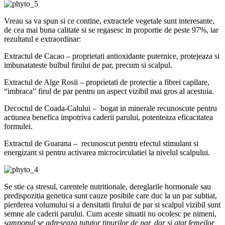
Vreau sa va spun si ce contine, extractele vegetale sunt interesante,
de cea mai buna calitate si se regasesc in proportie de peste 97%, iar
rezultatul e extraordinar:
Extractul de Cacao – proprietati antioxidante puternice, protejeaza si
imbunatateste bulbul firului de par, precum si scalpul.
Extractul de Alge Rosii – proprietati de protectie a fibrei capilare,
“imbraca” firul de par pentru un aspect vizibil mai gros al acestuia.
Decoctul de Coada-Calului – bogat in minerale recunoscute pentru
actiunea benefica impotriva caderii parului, potenteaza eficacitatea
formulei.
Extractul de Guarana – recunoscut pentru efectul stimulant si
energizant si pentru activarea microcirculatiei la nivelul scalpului.
Se stie ca stresul, carentele nutritionale, dereglarile hormonale sau
predispozitia genetica sunt cauze posibile care duc la un par subtiat,
pierderea volumului si a densitatii firului de par si scalpul vizibil sunt
semne ale caderii parului. Cum aceste situatii nu ocolesc pe nimeni,
samponul se adreseaza tututor tipurilor de par, dar si atat femeilor