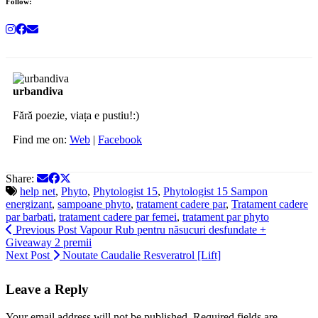
Follow:
urbandiva
Fără poezie, viața e pustiu!:)
Find me on:
Web
|
Facebook
Share:
help net
,
Phyto
,
Phytologist 15
,
Phytologist 15 Sampon
energizant
,
sampoane phyto
,
tratament cadere par
,
Tratament cadere
par barbati
,
tratament cadere par femei
,
tratament par phyto
Previous Post
Vapour Rub pentru năsucuri desfundate +
Giveaway 2 premii
Next Post
Noutate Caudalie Resveratrol [Lift]
Leave a Reply
Your email address will not be published.
Required fields are