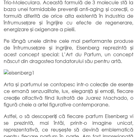
Trio-Moleculara. Această formulă de 3 molecule stă la
baza unei formidabile prevenții anti-aging și corecții, o
formulă diferită de orice alta existentă în industria de
înfrumusețare și îngrijire cu efecte de regenerare,
energizare și oxigenare a pielii.
Pe lângă unele dintre cele mai performante produse
de înfrumusețare și ingrijire, Eisenberg reprezintă și
acest concept special: L’Art du Parfum, un concept
născut din dragostea fondatorului său pentru artă.
Arta și parfumul se contopesc intr-o colecție de esențe
ce emană senzualitate, lux, eleganță și emoții, fiecare
creație olfactivă fiind ilustrată de Juarez Machado, o
figură cheie a artei figurative contemporane.
Astfel, o să descoperiți că fiecare parfum Eisenberg vi
se prezintă, mai întâi, printr-o imagine unicat,
reprezentativă, ce reușește să devină emblematică
pentru fiecare parfum în parte. Am fost impresionată