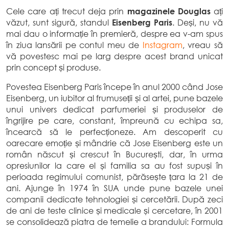
Cele care ați trecut deja prin
magazinele Douglas
ați
văzut, sunt sigură, standul
Eisenberg Paris
. Deși, nu vă
mai dau o informație în premieră, despre ea v-am spus
în ziua lansării pe contul meu de
Instagram
, vreau să
vă povestesc mai pe larg despre acest brand unicat
prin concept și produse.
Povestea Eisenberg Paris începe în anul 2000 când Jose
Eisenberg, un iubitor al frumuseții și al artei, pune bazele
unui univers dedicat parfumeriei și produselor de
îngrijire pe care, constant, împreună cu echipa sa,
încearcă să le perfecționeze. Am descoperit cu
oarecare emoție și mândrie că Jose Eisenberg este un
român născut și crescut în București, dar, în urma
opresiunilor la care el și familia sa au fost supuși în
perioada regimului comunist, părăsește țara la 21 de
ani. Ajunge în 1974 în SUA unde pune bazele unei
companii dedicate tehnologiei și cercetării. După zeci
de ani de teste clinice și medicale și cercetare, în 2001
se consolidează piatra de temelie a brandului: Formula