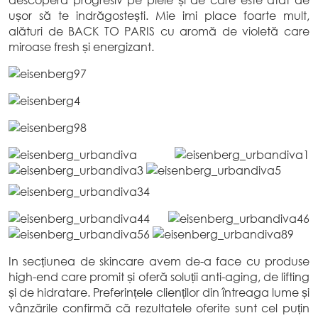
descoperă progresiv pe piele și de care este atât de
ușor să te indrăgostești. Mie imi place foarte mult,
alături de BACK TO PARIS cu aromă de violetă care
miroase fresh și energizant.
In secțiunea de skincare avem de-a face cu produse
high-end care promit și oferă soluții anti-aging, de lifting
și de hidratare. Preferințele clienților din întreaga lume și
vânzările confirmă că rezultatele oferite sunt cel puțin