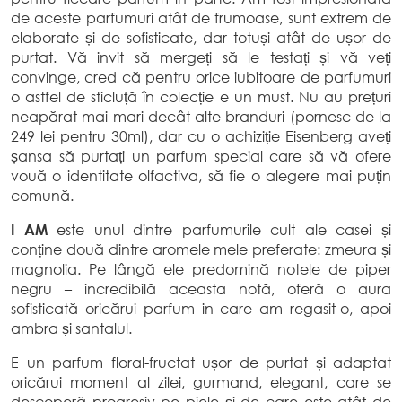
de aceste parfumuri atât de frumoase, sunt extrem de
elaborate și de sofisticate, dar totuși atât de ușor de
purtat. Vă invit să mergeți să le testați și vă veți
convinge, cred că pentru orice iubitoare de parfumuri
o astfel de sticluță în colecție e un must. Nu au prețuri
neapărat mai mari decât alte branduri (pornesc de la
249 lei pentru 30ml), dar cu o achiziție Eisenberg aveți
șansa să purtați un parfum special care să vă ofere
vouă o identitate olfactiva, să fie o alegere mai puțin
comună.
I AM
este unul dintre parfumurile cult ale casei și
conține două dintre aromele mele preferate: zmeura și
magnolia. Pe lângă ele predomină notele de piper
negru – incredibilă aceasta notă, oferă o aura
sofisticată oricărui parfum in care am regasit-o, apoi
ambra și santalul.
E un parfum floral-fructat ușor de purtat și adaptat
oricărui moment al zilei, gurmand, elegant, care se