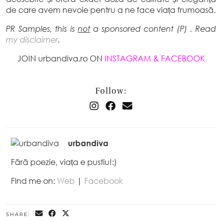
de care avem nevoie pentru a ne face viața frumoasă.
PR Samples, this is
not
a sponsored content (P) . Read
my disclaimer
.
JOIN urbandiva.ro ON
INSTAGRAM
&
FACEBOOK
Follow:
urbandiva
Fără poezie, viața e pustiu!:)
Find me on:
Web
|
Facebook
SHARE: