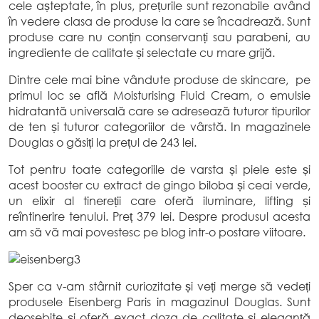
cele așteptate, în plus, prețurile sunt rezonabile având
în vedere clasa de produse la care se încadrează. Sunt
produse care nu conțin conservanți sau parabeni, au
ingrediente de calitate și selectate cu mare grijă.
Dintre cele mai bine vândute produse de skincare, pe
primul loc se află Moisturising Fluid Cream, o emulsie
hidratantă universală care se adresează tuturor tipurilor
de ten și tuturor categoriilor de vârstă. In magazinele
Douglas o găsiți la prețul de 243 lei.
Tot pentru toate categoriile de varsta și piele este și
acest booster cu extract de gingo biloba și ceai verde,
un elixir al tinereții care oferă iluminare, lifting și
reîntinerire tenului. Preț 379 lei. Despre produsul acesta
am să vă mai povestesc pe blog intr-o postare viitoare.
Sper ca v-am stârnit curiozitate și veți merge să vedeți
produsele Eisenberg Paris in magazinul Douglas. Sunt
deosebite și oferă exact doza de calitate și eleganță