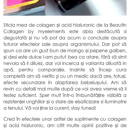
Sticla mea de colagen și acid hialuronic de la Beautin
Collagen by myelements este abia desfăcută si
degustată și nu vă pot da acum o concluzie asupra
tuturor efectelor sale asupra organismului. Dar pot să
spun ca are un gust bun de mango și pepene galben,
și desi este dulce l-am putut bea ca atare, fără să simt
nevoia să il diluez, dar voi incerca și varianta diluată in
apă, pentru comparație. Inainte să încep cura
completă am să verific şi cu un medic dacă are, totuși,
efecte secundare in alaptarea bebelușului. Am să
revin cu detalii mai multe după ce voi avea vreme să il
testez suficient. Sper mult într-o îmbunătățire vizibilă a
rezistenței unghiilor și o stare de elsaticizare si iluminatre
a tenului. Vă voi ține la curent, stay tuned!
Cred în efectele unor astfel de suplimente cu colagen
și acid hialuronic, am citit multe opinii pozitive și de