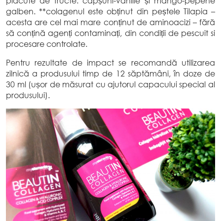
plăcute de fructe: căpșuni-vanilie și mango-pepene
galben. **colagenul este obținut din peștele Tilapia –
acesta are cel mai mare conținut de aminoacizi – fără
să conțină agenți contaminați, din condiții de pescuit si
procesare controlate.
Pentru rezultate de impact se recomandă utilizarea
zilnică a produsului timp de 12 săptămâni, în doze de
30 ml (ușor de măsurat cu ajutorul capacului special al
produsului).