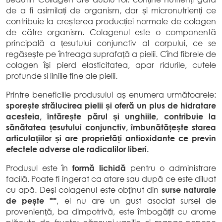
de a fi asimilați de organism, dar și micronutrienți ce
contribuie la creșterea producției normale de colagen
de către organism. Colagenul este o componentă
principală a țesutului conjunctiv al corpului, ce se
regăsește pe întreaga suprafață a pielii. Cînd fibrele de
colagen își pierd elasticitatea, apar ridurile, cutele
profunde si liniile fine ale pielii.
Printre beneficiile produsului aș enumera următoarele:
sporește strălucirea pielii și oferă un plus de hidratare
acesteia, întărește părul și unghiile, contribuie la
sănătatea țesutului conjunctiv, îmbunătățește starea
articulațiilor și are proprietăți antioxidante ce previn
efectele adverse ale radicalilor liberi.
Produsul este în
formă lichidă
pentru o administrare
facilă. Poate fi ingerat ca atare sau după ce este diluat
cu apă. Deși colagenul este obținut din
surse naturale
de pește **
, el nu are un gust asociat sursei de
proveniență, ba dimpotrivă, este îmbogățit cu arome