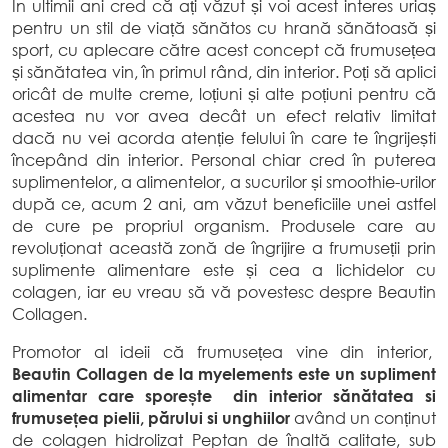
In ultimii ani cred că ați văzut și voi acest interes uriaș
pentru un stil de viață sănătos cu hrană sănătoasă și
sport, cu aplecare către acest concept că frumusețea
și sănătatea vin, în primul rând, din interior. Poți să aplici
oricât de multe creme, loțiuni și alte poțiuni pentru că
acestea nu vor avea decât un efect relativ limitat
dacă nu vei acorda atenție felului în care te îngrijești
începând din interior. Personal chiar cred în puterea
suplimentelor, a alimentelor, a sucurilor și smoothie-urilor
după ce, acum 2 ani, am văzut beneficiile unei astfel
de cure pe propriul organism. Produsele care au
revoluționat această zonă de îngrijire a frumuseții prin
suplimente alimentare este și cea a lichidelor cu
colagen, iar eu vreau să vă povestesc despre Beautin
Collagen.
Promotor al ideii că frumusețea vine din interior,
Beautin Collagen de la myelements este un supliment
alimentar care sporește din interior sănătatea si
frumusețea pielii, părului si unghiilor
având un conținut
de colagen hidrolizat Peptan de înaltă calitate, sub