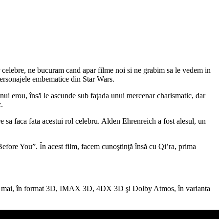
or celebre, ne bucuram cand apar filme noi si ne grabim sa le vedem in
personajele embematice din Star Wars.
unui erou, însă le ascunde sub faţada unui mercenar charismatic, dar
.
re sa faca fata acestui rol celebru. Alden Ehrenreich a fost alesul, un
fore You”. În acest film, facem cunoştinţă însă cu Qi’ra, prima
e 24 mai, în format 3D, IMAX 3D, 4DX 3D şi Dolby Atmos, în varianta