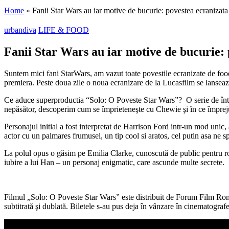
Home
»
Fanii Star Wars au iar motive de bucurie: povestea ecranizata
urbandiva
LIFE & FOOD
Fanii Star Wars au iar motive de bucurie: 
Suntem mici fani StarWars, am vazut toate povestile ecranizate de foooa
premiera. Peste doua zile o noua ecranizare de la Lucasfilm se lansea
Ce aduce superproductia “Solo: O Poveste Star Wars”? O serie de întâmp
nepăsător, descoperim cum se împrieteneşte cu Chewie şi în ce împrejur
Personajul initial a fost interpretat de Harrison Ford intr-un mod unic, 
actor cu un palmares frumusel, un tip cool si aratos, cel putin asa ne s
La polul opus o găsim pe Emilia Clarke, cunoscută de public pentru r
iubire a lui Han – un personaj enigmatic, care ascunde multe secrete.
Filmul „Solo: O Poveste Star Wars” este distribuit de Forum Film Ro
subtitrată şi dublată. Biletele s-au pus deja în vânzare în cinematografe