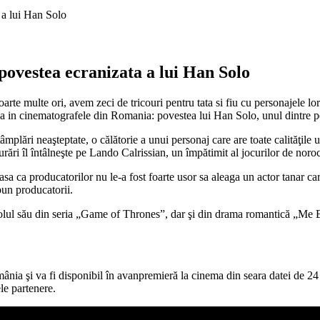
 a lui Han Solo
povestea ecranizata a lui Han Solo
rte multe ori, avem zeci de tricouri pentru tata si fiu cu personajele l
za in cinematografele din Romania: povestea lui Han Solo, unul dintre 
lări neaşteptate, o călătorie a unui personaj care are toate calităţile 
ări îl întâlneşte pe Lando Calrissian, un împătimit al jocurilor de noroc
asa ca producatorilor nu le-a fost foarte usor sa aleaga un actor tanar ca
pun producatorii.
olul său din seria „Game of Thrones”, dar şi din drama romantică „Me Be
mânia şi va fi disponibil în avanpremieră la cinema din seara datei d
le partenere.