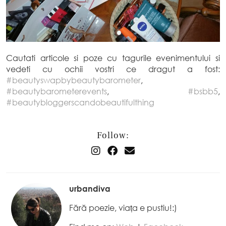
Cautati articole si poze cu tagurile evenimentului si
vedeti cu ochii vostri ce dragut a fost:
#
beautyswapbybeautybarometer
,
#
beautybarometerevents
,
#
bsbb5
,
#
beautybloggerscandobeautifulthing
Follow:
urbandiva
Fără poezie, viața e pustiu!:)