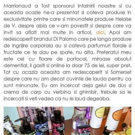
Marrionaud a fost sponsorul intalnirii noastre si cu
aceasta ocazie ne-a prezentat si cateva produse in
exclusivitate printre care si minunatele produse Heloise
de V. despre abia ce v-am povestit si despre care va
invit sa aflati mai multe in articol,
aici
. Apoi am
redescoperit brandul Di Palomo care pe langa produse
de ingrijire corporala au si cateva parfumuri florale si
fructate ce te dau pe spate, nu alta. Preferatul meu
este cel cu floare de portocal, miroase absolut
demential, il gasiti si online la doar 75 de lei, super pret.
Tot cu ocazia aceasta am redescoperit si Somerset
despre care nu am decat cuvinte de lauda pentru ca
sunt minunate. Eu am incercat deja gelul de dus si
crema de corp cu verbina si ghimbir, trebuie sa le
incercati si veti vedea ca nu le laud degeaba.