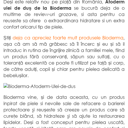
Deși este relativ nou pe piață din România,
Atoderm
ulei de duș de la Bioderma
se bucură deja de o
multime de review-uri grozave, si asta pentru ca
reuseste sa ofere o extraordinara hidratare si un extra
confort oricarui tip de piele.
Știți
deja ca apreciez foarte mult produsele Bioderma
,
așa că am să mă grăbesc să îl încerc și eu și să il
introduc in rutina de îngrijire zilnică a familiei mele, fiind
un produs fără conservanți, săpun sau sulfați, cu o
toleranță excelentă ce poate fi utilizat pe față și corp,
de către adulți, copii și chiar pentru pielea delicată a
bebelușilor.
Bioderma vine, și de data aceasta, cu un produs
inpirat de piele si nevoile sale de refacere a barierei
protectoare şi reușeste să creeze un produs care să
cureţe blând, să hidrateze şi să ajute la restaurarea
lipidelor. Deși a fost conceput pentru pielea uscată,