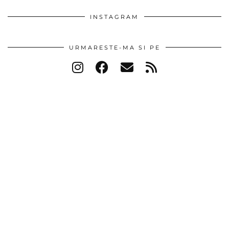
INSTAGRAM
URMARESTE-MA SI PE
POPULAR POSTS
© 2026
URBANDIVA.RO
THEME DESIGNED BY
pipdig
Looking for Something?