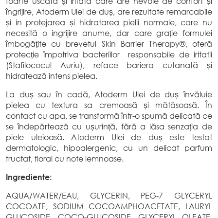
foarte uscată și iritată care are nevoie de confort și
îngrijire, Atoderm Ulei de duș, are rezultate remarcabile
și in protejarea și hidratarea pielii normale, care nu
necesită o ingrijire anume, dar care grație formulei
îmbogățite cu brevetul Skin Barrier Therapy®, oferă
protecție împotriva bacteriilor responsabile de iritatii
(Stafilococul Auriu), reface bariera cutanată și
hidratează intens pielea.
La duș sau în cadă, Atoderm Ulei de duș învăluie
pielea cu textura sa cremoasă și mătăsoasă. În
contact cu apa, se transformă într-o spumă delicată ce
se îndepărtează cu ușurință, fără a lăsa senzația de
piele uleioasă. Atoderm Ulei de duș este testat
dermatologic, hipoalergenic, cu un delicat parfum
fructat, floral cu note lemnoase.
Ingrediente:
AQUA/WATER/EAU, GLYCERIN, PEG-7 GLYCERYL
COCOATE, SODIUM COCOAMPHOACETATE, LAURYL
GLUCOSIDE, COCO-GLUCOSIDE, GLYCERYL OLEATE,