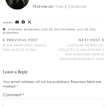
Find me on:
Web
|
Facebook
SHARE:
ATODERM
,
BIODERMA
,
ULEI DE DUS ATODERM
,
ULEI DE DUS
BIODERMA
PREVIOUS POST
NEXT POST
NINA, PARFUMUL MAGIC,
CADOURI PERFECTE:
ÎMPLINEȘTE 10 ANI
COLECȚIILE VALENTINE’S
DAY PANDORA 2016 SI
PANDORA ESSENCE 2016
Leave a Reply
Your email address will not be published.
Required fields are
marked
*
Comment
*