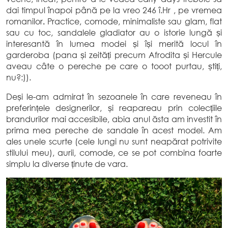
dai timpul înapoi până pe la vreo 246 î.Hr , pe vremea
romanilor
.
Practice, comode, minimaliste sau glam, flat
sau cu toc, sandalele gladiator au o istorie lungă și
interesantă în lumea modei și își merită locul în
garderoba (pana și zeități precum Afrodita și Hercule
aveau câte o pereche pe care o tooot purtau, știți,
nu?:)).
Deși le-am admirat în sezoanele în care reveneau în
preferințele designerilor, și reapareau prin colecțiile
brandurilor mai accesibile, abia anul ăsta am investit în
prima mea pereche de sandale în acest model. Am
ales unele scurte (cele lungi nu sunt neapărat potrivite
stilului meu), aurii, comode, ce se pot combina foarte
simplu la diverse ținute de vara.