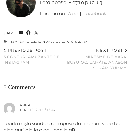
Fără poezie, viața e pustiu!:)
Find me on:
Web
|
Facebook
SHARE:
H&M
,
SANDALE
,
SANDALE GLADIATOR
,
ZARA
PREVIOUS POST
NEXT POST
5 CONTURI AMUZANTE DE
MIRESME DE VARĂ:
INSTAGRAM
BUSUIOC, LĂMÂIE, ANASON
ȘI MĂR. YUMMY!
2 Comments
ANNA
JUNE 18, 2015 / 16:47
Foarte mișto sandalele propuse de tine.sunt superbe
alea aurii ale tale.de unde le ai?