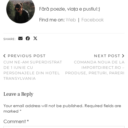
Fără poezie, viața e pustiu!:)
Find me on:
Web
|
Facebook
SHARE:
PREVIOUS POST
NEXT POST
CUM NE-AM SUPERDISTRAT
COMANDA NOUA DE LA
DE 1 IUNIE CU
IMPORTDIRECT.RO –
PERSONAJELE DIN HOTEL
PRODUSE, PRETURI, PARERI
TRANSYLVANIA
Leave a Reply
Your email address will not be published.
Required fields are
marked
*
Comment
*