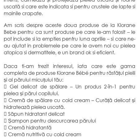
uscată si care este indicata si pentru crustele de lapte si
mainile crapate.
Am scris despre aceste doua produse de la Klorane
Bebe pentru ca sunt produse pe care le-am folosit – le
pot include si la empties pentru luna aprilie – si care ne-
au ajutat in problemele pe care le avem noi cu pielea
atopica si dermatitele, e un brand ok si eficient.
Daca ti-am trezit interesul, iata care este gama
completa de produse Klorane Bébé pentru răsfățul pielii
și al părului micuțului tău:
 Gel delicat de spălare – Un produs 2-în-1 pentru
pielea și părul copilului.
 Cremă de spălare cu cold cream – Curăță delicat și
hidratează pielea uscată.
 Săpun hidratant delicat
 Șampon pentru descurcarea părului
 Cremă hidratantă
 Cremă nutritivă cu cold cream