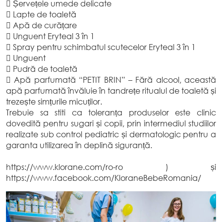
 Șervețele umede delicate
 Lapte de toaletă
 Apă de curățare
 Unguent Eryteal 3 în 1
 Spray pentru schimbatul scutecelor Eryteal 3 în 1
 Unguent
 Pudră de toaletă
 Apă parfumată “PETIT BRIN” – Fără alcool, această
apă parfumată învăluie în tandrețe ritualul de toaletă și
trezește simțurile micuților.
Trebuie sa stiti ca toleranța produselor este clinic
dovedită pentru sugari și copii, prin intermediul studiilor
realizate sub control pediatric și dermatologic pentru a
garanta utilizarea în deplină siguranță.
https://www.klorane.com/ro-ro ) și
https://www.facebook.com/KloraneBebeRomania/