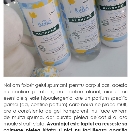
Noi am folosit gelul spumant pentru corp si par, acesta
nu conține parabeni, nu conține alcool, nici uleiuri
esentiale și este hipoalergenic, are un parfum specific
gamei (da, contine parfum) care noua ne place mult,
are o consistenta de gel transparent, nu face extrem
de multa spuma, dar curata pielea delicat si o lasa
moale si catifelata.
Avantajul este faptul ca reuseste sa
calmeze pielea iritata si nici nu faciliteaza aparitia