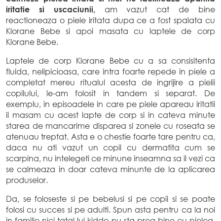
iritatie si uscaciunii,
am vazut cat de bine
reactioneaza o piele iritata dupa ce a fost spalata cu
Klorane Bebe si apoi masata cu laptele de corp
Klorane Bebe.
Laptele de corp Klorane Bebe cu a sa consisitenta
fluida, nelipicioasa, care intra foarte repede in piele a
completat mereu ritualul acesta de ingrijire a pielii
copilului, le-am folosit in tandem si separat. De
exemplu, in episoadele in care pe piele apareau iritatii
il masam cu acest lapte de corp si in cateva minute
starea de mancarime disparea si zonele cu roseata se
atenuau treptat. Asta e o chestie foarte tare pentru ca,
daca nu ati vazut un copil cu dermatita cum se
scarpina, nu intelegeti ce minune inseamna sa il vezi ca
se calmeaza in doar cateva minunte de la aplicarea
produselor.
Da, se foloseste si pe bebelusi si pe copii si se poate
folosi cu succes si pe adulti. Spun asta pentru ca la noi
in familie nici tatal lui kiddo nu sta prea bine cu pielea,