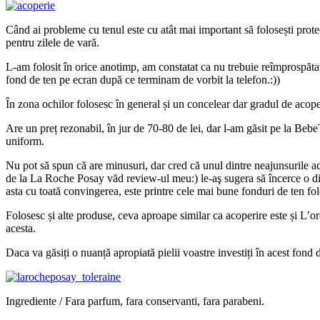
Când ai probleme cu tenul este cu atât mai important să folosești prote
pentru zilele de vară.
L-am folosit în orice anotimp, am constatat ca nu trebuie reîmprospătat n
fond de ten pe ecran după ce terminam de vorbit la telefon.:))
În zona ochilor folosesc în general și un concelear dar gradul de acoper
Are un preț rezonabil, în jur de 70-80 de lei, dar l-am găsit pe la BebeT
uniform.
Nu pot să spun că are minusuri, dar cred că unul dintre neajunsurile ace
de la La Roche Posay văd review-ul meu:) le-aş sugera să încerce o div
asta cu toată convingerea, este printre cele mai bune fonduri de ten folo
Folosesc și alte produse, ceva aproape similar ca acoperire este și L’
acesta.
Daca va găsiți o nuanță apropiată pielii voastre investiți în acest fond de
Ingrediente / Fara parfum, fara conservanti, fara parabeni.