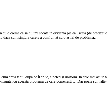
n cu o crema ca sa nu imi scoata in evidenta pielea uscata (de precizat ca 
tiu daca sunt singura care s-a confruntat cu o astfel de problema…
ce cum arată tenul după ce îl aplic, e neted și uniform. În cele mai acute
nfruntat cu aceasta problema de care pomenești tu. Dar poate sunt alte c