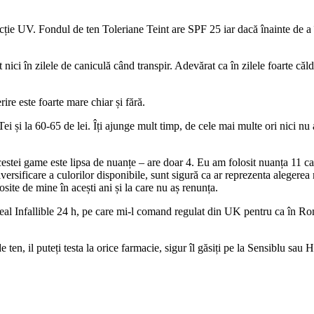
cție UV. Fondul de ten Toleriane Teint are SPF 25 iar dacă înainte de a î
ici în zilele de caniculă când transpir. Adevărat ca în zilele foarte căld
ire este foarte mare chiar și fără.
ei și la 60-65 de lei. Îți ajunge mult timp, de cele mai multe ori nici nu 
stei game este lipsa de nuanțe – are doar 4. Eu am folosit nuanța 11 ­car
ersificare a culorilor disponibile, sunt sigură ca ar reprezenta alegerea
site de mine în acești ani și la care nu aș renunța.
oreal Infallible 24 h, pe care mi-l comand regulat din UK pentru ca în R
 ten, il puteți testa la orice farmacie, sigur îl găsiți pe la Sensiblu sau 