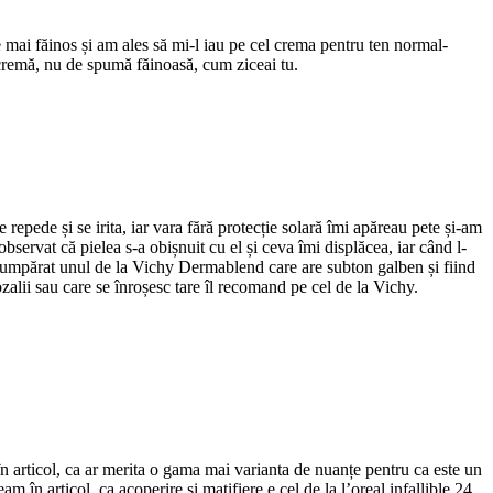
 e mai făinos și am ales să mi-l iau pe cel crema pentru ten normal-
cremă, nu de spumă făinoasă, cum ziceai tu.
repede și se irita, iar vara fără protecție solară îmi apăreau pete și-am
ervat că pielea s-a obișnuit cu el și ceva îmi displăcea, iar când l-
 cumpărat unul de la Vichy Dermablend care are subton galben și fiind
ozalii sau care se înroșesc tare îl recomand pe cel de la Vichy.
n articol, ca ar merita o gama mai varianta de nuanțe pentru ca este un
 în articol, ca acoperire și matifiere e cel de la l’oreal infallible 24