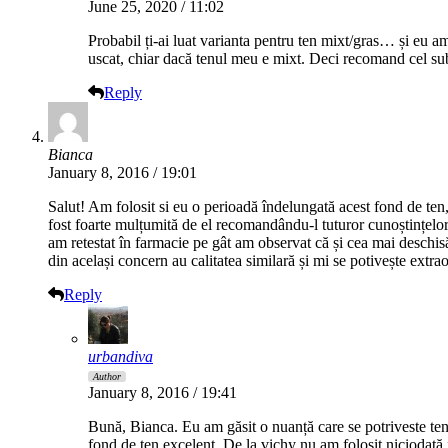
June 25, 2020 / 11:02
Probabil ți-ai luat varianta pentru ten mixt/gras… și eu am
uscat, chiar dacă tenul meu e mixt. Deci recomand cel su
Reply
Bianca
January 8, 2016 / 19:01
Salut! Am folosit si eu o perioadă îndelungată acest fond de ten, 
fost foarte mulțumită de el recomandându-l tuturor cunoștințelor.
am retestat în farmacie pe gât am observat că și cea mai deschi
din același concern au calitatea similară și mi se potivește extra
Reply
urbandiva
Author
January 8, 2016 / 19:41
Bună, Bianca. Eu am găsit o nuanță care se potriveste ten
fond de ten excelent. De la vichy nu am folosit niciodată f