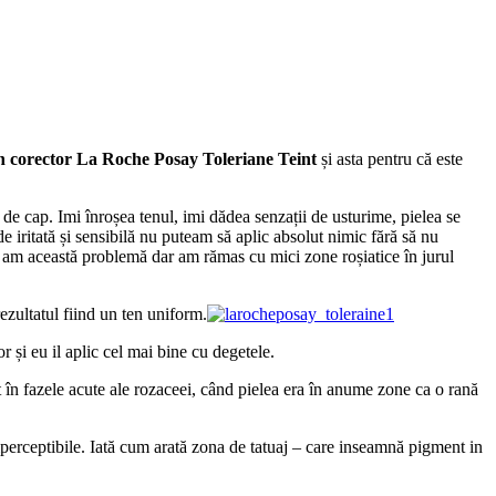
n corector La Roche Posay Toleriane Teint
și asta pentru că este
 cap. Imi înroșea tenul, imi dădea senzații de usturime, pielea se
 iritată și sensibilă nu puteam să aplic absolut nimic fără să nu
am această problemă dar am rămas cu mici zone roșiatice în jurul
ezultatul fiind un ten uniform.
r și eu il aplic cel mai bine cu degetele.
sit în fazele acute ale rozaceei, când pielea era în anume zone ca o rană
mperceptibile. Iată cum arată zona de tatuaj – care inseamnă pigment in