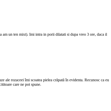
am un ten mixt). Imi intra in porii dilatati si dupa vreo 3 ore, daca il
 faze ale rozaceei îmi scoatea pielea crăpată în evidenta. Recunosc ca eu
ititoare care ne pot spune.