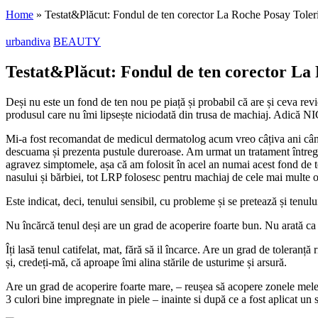
Home
»
Testat&Plăcut: Fondul de ten corector La Roche Posay Toler
urbandiva
BEAUTY
Testat&Plăcut: Fondul de ten corector La 
Deși nu este un fond de ten nou pe piață și probabil că are și ceva re
produsul care nu îmi lipsește niciodată din trusa de machiaj. Adică
Mi-a fost recomandat de medicul dermatolog acum vreo câțiva ani când 
descuama și prezenta pustule dureroase. Am urmat un tratament întreg, i
agravez simptomele, așa că am folosit în acel an numai acest fond de
nasului și bărbiei, tot LRP folosesc pentru machiaj de cele mai multe o
Este indicat, deci, tenului sensibil, cu probleme și se pretează și tenu
Nu încărcă tenul deși are un grad de acoperire foarte bun. Nu arată ca o 
Îți lasă tenul catifelat, mat, fără să il încarce. Are un grad de toleranț
și, credeți-mă, că aproape îmi alina stările de usturime și arsură.
Are un grad de acoperire foarte mare, – reușea să acopere zonele mele 
3 culori bine impregnate in piele – inainte si după ce a fost aplicat u