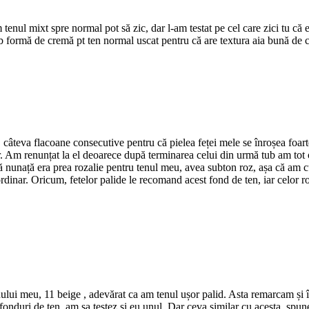
 tenul mixt spre normal pot să zic, dar l-am testat pe cel care zici tu că
b formă de cremă pt ten normal uscat pentru că are textura aia bună de 
câteva flacoane consecutive pentru că pielea feței mele se înroșea foarte 
 Am renunțat la el deoarece după terminarea celui din urmă tub am tot obs
să nunață era prea rozalie pentru tenul meu, avea subton roz, așa că am
ordinar. Oricum, fetelor palide le recomand acest fond de ten, iar celor r
ului meu, 11 beige , adevărat ca am tenul ușor palid. Asta remarcam și î
onduri de ten, am sa testez și eu unul. Dar ceva similar cu acesta, spuneam