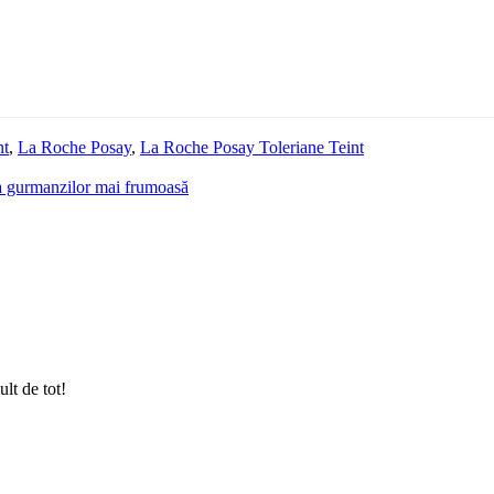
nt
,
La Roche Posay
,
La Roche Posay Toleriane Teint
a gurmanzilor mai frumoasă
lt de tot!