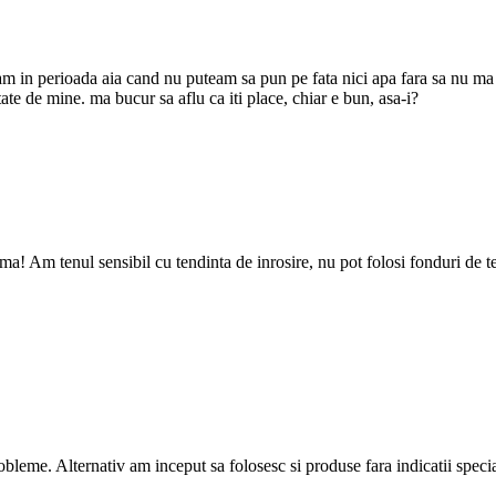
eam in perioada aia cand nu puteam sa pun pe fata nici apa fara sa nu ma
ate de mine. ma bucur sa aflu ca iti place, chiar e bun, asa-i?
! Am tenul sensibil cu tendinta de inrosire, nu pot folosi fonduri de t
obleme. Alternativ am inceput sa folosesc si produse fara indicatii spec