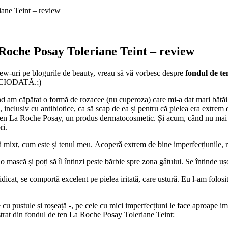
iane Teint – review
Roche Posay Toleriane Teint – review
view-uri pe blogurile de beauty, vreau să vă vorbesc despre
fondul de te
 NICIODATĂ.;)
am căpătat o formă de rozacee (nu cuperoza) care mi-a dat mari bătăi de
nclusiv cu antibiotice, ca să scap de ea și pentru că pielea era extrem de
 ten La Roche Posay, un produs dermatocosmetic. Și acum, când nu mai 
ri.
lui mixt, cum este și tenul meu. Acoperă extrem de bine imperfecțiunile, r
mască și poți să îl întinzi peste bărbie spre zona gâtului. Se întinde ușo
ă ridicat, se comportă excelent pe pielea iritată, care ustură. Eu l-am folo
cu pustule și roșeață -, pe cele cu mici imperfecțiuni le face aproape i
n strat din fondul de ten La Roche Posay Toleriane Teint: