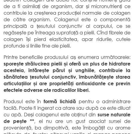
de a fi asimilați de organism, dar și micronutrienți ce
contribuie la creșterea producției normale de colagen
de către organism. Colagenul este o componentă
principală a țesutului conjunctiv al corpului, ce se
regăsește pe întreaga suprafață a pielii. Cînd fibrele de
colagen își pierd elasticitatea, apar ridurile, cutele
profunde si liniile fine ale pielii.
Printre beneficiile produsului aș enumera următoarele:
sporește strălucirea pielii și oferă un plus de hidratare
acesteia, întărește părul și unghiile, contribuie la
sănătatea țesutului conjunctiv, îmbunătățește starea
articulațiilor și are proprietăți antioxidante ce previn
efectele adverse ale radicalilor liberi.
Produsul este în
formă lichidă
pentru o administrare
facilă. Poate fi ingerat ca atare sau după ce este diluat
cu apă. Deși colagenul este obținut din
surse naturale
de pește **
, el nu are un gust asociat sursei de
proveniență, ba dimpotrivă, este îmbogățit cu arome