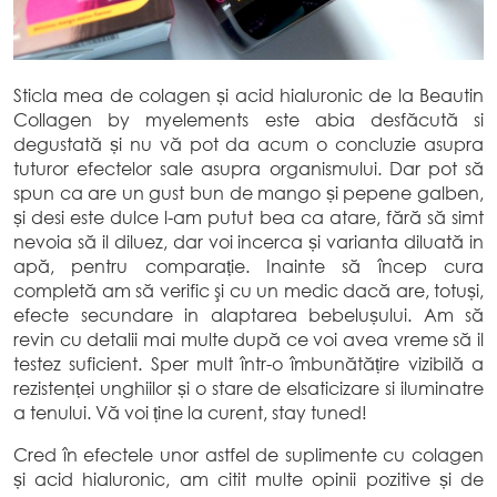
Sticla mea de colagen și acid hialuronic de la Beautin
Collagen by myelements este abia desfăcută si
degustată și nu vă pot da acum o concluzie asupra
tuturor efectelor sale asupra organismului. Dar pot să
spun ca are un gust bun de mango și pepene galben,
și desi este dulce l-am putut bea ca atare, fără să simt
nevoia să il diluez, dar voi incerca și varianta diluată in
apă, pentru comparație. Inainte să încep cura
completă am să verific şi cu un medic dacă are, totuși,
efecte secundare in alaptarea bebelușului. Am să
revin cu detalii mai multe după ce voi avea vreme să il
testez suficient. Sper mult într-o îmbunătățire vizibilă a
rezistenței unghiilor și o stare de elsaticizare si iluminatre
a tenului. Vă voi ține la curent, stay tuned!
Cred în efectele unor astfel de suplimente cu colagen
și acid hialuronic, am citit multe opinii pozitive și de