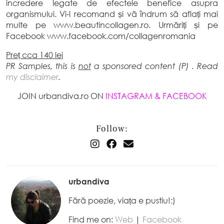
incredere legate de efectele benefice asupra
organismului. Vi-l recomand și vă îndrum să aflați mai
multe pe www.beautincollagen.ro. Urmăriți și pe
Facebook www.facebook.com/collagenromania
Preț cca 140 lei
PR Samples, this is
not
a sponsored content (P) . Read
my disclaimer
.
JOIN urbandiva.ro ON
INSTAGRAM
&
FACEBOOK
Follow:
urbandiva
Fără poezie, viața e pustiu!:)
Find me on:
Web
|
Facebook