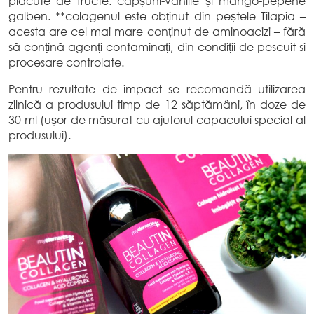
plăcute de fructe: căpșuni-vanilie și mango-pepene
galben. **colagenul este obținut din peștele Tilapia –
acesta are cel mai mare conținut de aminoacizi – fără
să conțină agenți contaminați, din condiții de pescuit si
procesare controlate.
Pentru rezultate de impact se recomandă utilizarea
zilnică a produsului timp de 12 săptămâni, în doze de
30 ml (ușor de măsurat cu ajutorul capacului special al
produsului).