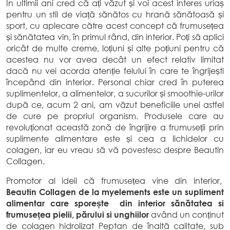
In ultimii ani cred că ați văzut și voi acest interes uriaș
pentru un stil de viață sănătos cu hrană sănătoasă și
sport, cu aplecare către acest concept că frumusețea
și sănătatea vin, în primul rând, din interior. Poți să aplici
oricât de multe creme, loțiuni și alte poțiuni pentru că
acestea nu vor avea decât un efect relativ limitat
dacă nu vei acorda atenție felului în care te îngrijești
începând din interior. Personal chiar cred în puterea
suplimentelor, a alimentelor, a sucurilor și smoothie-urilor
după ce, acum 2 ani, am văzut beneficiile unei astfel
de cure pe propriul organism. Produsele care au
revoluționat această zonă de îngrijire a frumuseții prin
suplimente alimentare este și cea a lichidelor cu
colagen, iar eu vreau să vă povestesc despre Beautin
Collagen.
Promotor al ideii că frumusețea vine din interior,
Beautin Collagen de la myelements este un supliment
alimentar care sporește din interior sănătatea si
frumusețea pielii, părului si unghiilor
având un conținut
de colagen hidrolizat Peptan de înaltă calitate, sub